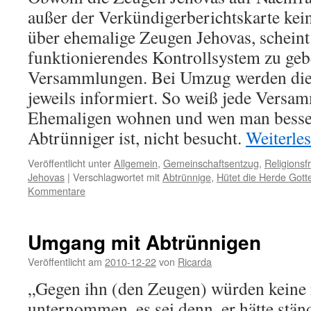
außer der Verkündigerberichtskarte ke
über ehemalige Zeugen Jehovas, scheint 
funktionierendes Kontrollsystem zu ge
Versammlungen. Bei Umzug werden di
jeweils informiert. So weiß jede Versa
Ehemaligen wohnen und wen man besser,
Abtrünniger ist, nicht besucht.
Weiterle
Veröffentlicht unter
Allgemein
,
Gemeinschaftsentzug
,
Religionsfr
Jehovas
|
Verschlagwortet mit
Abtrünnige
,
Hütet die Herde Gott
Kommentare
Umgang mit Abtrünnigen
Veröffentlicht am
2010-12-22
von
Ricarda
„Gegen ihn (den Zeugen) würden keine r
unternommen, es sei denn, er hätte ständ