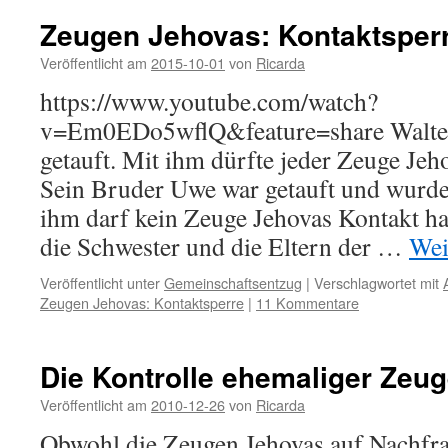
Zeugen Jehovas: Kontaktsper
Veröffentlicht am
2015-10-01
von
Ricarda
https://www.youtube.com/watch?
v=Em0EDo5wflQ&feature=share Walter
getauft. Mit ihm dürfte jeder Zeuge Jeh
Sein Bruder Uwe war getauft und wurde
ihm darf kein Zeuge Jehovas Kontakt ha
die Schwester und die Eltern der …
Wei
Veröffentlicht unter
Gemeinschaftsentzug
|
Verschlagwortet mit
Zeugen Jehovas: Kontaktsperre
|
11 Kommentare
Die Kontrolle ehemaliger Zeu
Veröffentlicht am
2010-12-26
von
Ricarda
Obwohl die Zeugen Jehovas auf Nachfra