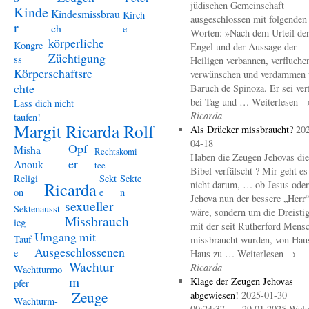
jüdischen Gemeinschaft
Kinde
Kindesmissbrau
Kirch
ausgeschlossen mit folgenden
r
ch
e
Worten: »Nach dem Urteil de
körperliche
Kongre
Engel und der Aussage der
Züchtigung
ss
Heiligen verbannen, verfluche
Körperschaftsre
verwünschen und verdammen 
chte
Baruch de Spinoza. Er sei ver
bei Tag und … Weiterlesen 
Lass dich nicht
Ricarda
taufen!
Margit Ricarda Rolf
Als Drücker missbraucht?
20
04-18
Opf
Misha
Rechtskomi
Haben die Zeugen Jehovas die
er
Anouk
tee
Bibel verfälscht ? Mir geht es
Religi
Sekt
Sekte
Ricarda
nicht darum, … ob Jesus oder
on
e
n
Jehova nun der bessere „Herr
sexueller
Sektenausst
wäre, sondern um die Dreistig
Missbrauch
ieg
mit der seit Rutherford Mens
Umgang mit
Tauf
missbraucht wurden, von Hau
Ausgeschlossenen
e
Haus zu … Weiterlesen →
Wachtur
Ricarda
Wachtturmo
m
Klage der Zeugen Jehovas
pfer
Zeuge
abgewiesen!
2025-01-30
Wachturm-
00:24:37 – 29.01.2025 Welc