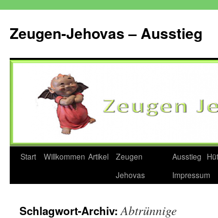
Zum
Inhalt
Zeugen-Jehovas – Ausstieg
springen
Start
Willkommen
Artikel
Zeugen
Ausstieg
Hü
Jehovas
Impressum
Abtrünnige
Schlagwort-Archiv: