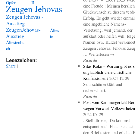
n
Opfer
Zeugen Jehovas
eine Freude ! Meinen herzlich
Glückwunsch zu diesem verdi
Zeugen Jehovas -
Erfolg. Es geht wieder einma
Ausstieg
eine angebliche Namens-
ZeugenJehovas-
Verletzung, weil jemand, der
Ältes
Ausstieg
aufklärt oder helfen will, folg
te
Namen bzw. Kürzel verwendet 
Ältestenbu
Zeugen Jehovas, Jehovas Zeu
ch
… Weiterlesen →
Lesezeichen:
Ricarda
Share
|
Silas Koke – Warum gibt es s
unglaublich viele christliche
Konfessionen?
2024-12-29
Sehr schön erklärt und
recherschiert.
Ricarda
Post vom Kammergericht Berl
wegen Vorwurf Volksverhetz
2024-07-29
. Stell dir vor, Du kommst
entspannt nach Haus, schaust 
den Briefkasten und erhältst 