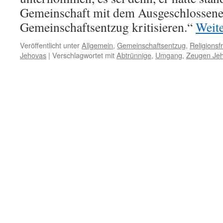
Gemeinschaft mit dem Ausgeschlossen
Gemeinschaftsentzug kritisieren.“
Weit
Veröffentlicht unter
Allgemein
,
Gemeinschaftsentzug
,
Religionsfr
Jehovas
|
Verschlagwortet mit
Abtrünnige
,
Umgang
,
Zeugen Je