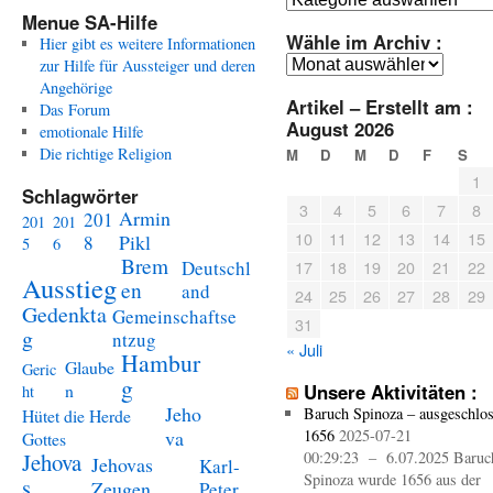
Menue SA-Hilfe
Wähle im Archiv :
Hier gibt es weitere Informationen
Wähle
zur Hilfe für Aussteiger und deren
im
Angehörige
Artikel – Erstellt am :
Archiv
Das Forum
August 2026
:
emotionale Hilfe
Die richtige Religion
M
D
M
D
F
S
1
Schlagwörter
3
4
5
6
7
8
Armin
201
201
201
10
11
12
13
14
15
Pikl
8
5
6
Brem
Deutschl
17
18
19
20
21
22
Ausstieg
en
and
24
25
26
27
28
29
Gedenkta
Gemeinschaftse
31
g
ntzug
« Juli
Hambur
Glaube
Geric
g
n
Unsere Aktivitäten :
ht
Jeho
Baruch Spinoza – ausgeschlo
Hütet die Herde
va
1656
2025-07-21
Gottes
Jehova
00:29:23 – 6.07.2025 Baruc
Jehovas
Karl-
Spinoza wurde 1656 aus der
s
Zeugen
Peter