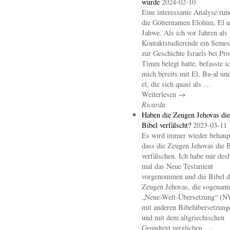
wurde
2024-02-10
Eine interessante Analyse ru
die Götternamen Elohim, El 
Jahwe. Als ich vor Jahren als
Kontaktstudierende ein Semes
zur Geschichte Israels bei Pro
Timm belegt hatte, befasste i
mich bereits mit El, Ba-al un
el, die sich quasi als …
Weiterlesen →
Ricarda
Haben die Zeugen Jehovas die
Bibel verfälscht?
2023-03-11
Es wird immer wieder behaupt
dass die Zeugen Jehovas die B
verfälschen. Ich habe mir des
mal das Neue Testament
vorgenommen und die Bibel d
Zeugen Jehovas, die sogenann
„Neue-Welt-Übersetzung“ (
mit anderen Bibelübersetzung
und mit dem altgriechischen
Grundtext verglichen. …