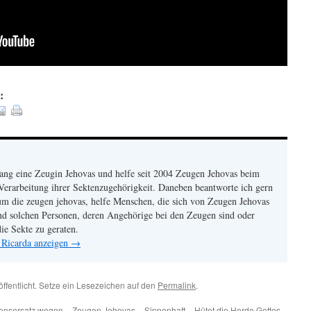
:
lang eine Zeugin Jehovas und helfe seit 2004 Zeugen Jehovas beim
Verarbeitung ihrer Sektenzugehörigkeit. Daneben beantworte ich gern
um die zeugen jehovas, helfe Menschen, die sich von Zeugen Jehovas
und solchen Personen, deren Angehörige bei den Zeugen sind oder
ie Sekte zu geraten.
 Ricarda anzeigen
→
öffentlicht. Setze ein Lesezeichen auf den
Permalink
.
ensersatz wegen
Zeugen Jehovas – Sippenhaft – Hütet die Herde Gottes –