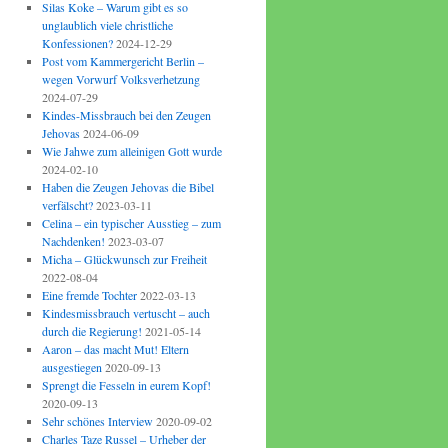
Silas Koke – Warum gibt es so
unglaublich viele christliche
Konfessionen?
2024-12-29
Post vom Kammergericht Berlin –
wegen Vorwurf Volksverhetzung
2024-07-29
Kindes-Missbrauch bei den Zeugen
Jehovas
2024-06-09
Wie Jahwe zum alleinigen Gott wurde
2024-02-10
Haben die Zeugen Jehovas die Bibel
verfälscht?
2023-03-11
Celina – ein typischer Ausstieg – zum
Nachdenken!
2023-03-07
Micha – Glückwunsch zur Freiheit
2022-08-04
Eine fremde Tochter
2022-03-13
Kindesmissbrauch vertuscht – auch
durch die Regierung!
2021-05-14
Aaron – das macht Mut! Eltern
ausgestiegen
2020-09-13
Sprengt die Fesseln in eurem Kopf!
2020-09-13
Sehr schönes Interview
2020-09-02
Charles Taze Russel – Urheber der