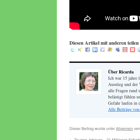
Diesen Artikel mit anderen teilen 
Über Ricarda
Ich war 15 jahre 
Ausstieg und der 
alle Fragen rund 
belästigt fühlen 
Gefahr laufen in d
Alle Beiträge von
Dieser Beitrag wurde unter
Allgemein
ver
←
Zeugen Jehovas – 21 Millionen Schad