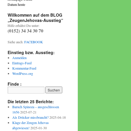
Datum heute
Willkommen auf dem BLOG
„ZeugenJehovas-Ausstieg“
Hilfe erhältst Du unter:
(0152) 34 34 30 70
Siehe auch:
FACEBOOK
Einstieg bzw. Ausstieg:
Anmelden
Eintrags-Feed
Kommentar-Feed
WordPress.org
Finde :
Die letzten 25 Berichte:
Baruch Spinoza – ausgeschlossen
1656
2025-07-21
Als Drücker missbraucht?
2025-04-18
Klage der Zeugen Jehovas
abgewiesen!
2025-01-30