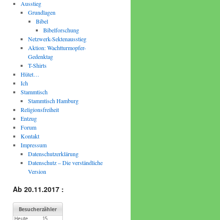
Ausstieg
Grundlagen
Bibel
Bibelforschung
Netzwerk-Sektenausstieg
Aktion: Wachtturmopfer-
Gedenktag
T-Shirts
Hütet…
Ich
Stammtisch
Stammtisch Hamburg
Religionsfreiheit
Entzug
Forum
Kontakt
Impressum
Datenschutzerklärung
Datenschutz – Die verständliche
Version
Ab 20.11.2017 :