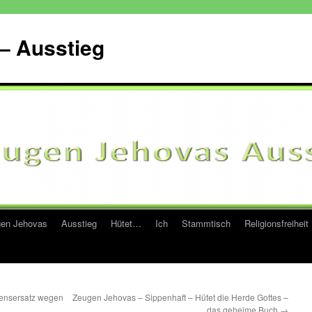
– Ausstieg
en Jehovas
Ausstieg
Hütet…
Ich
Stammtisch
Religionsfreiheit
ensersatz wegen
Zeugen Jehovas – Sippenhaft – Hütet die Herde Gottes –
das geheime Buch
→