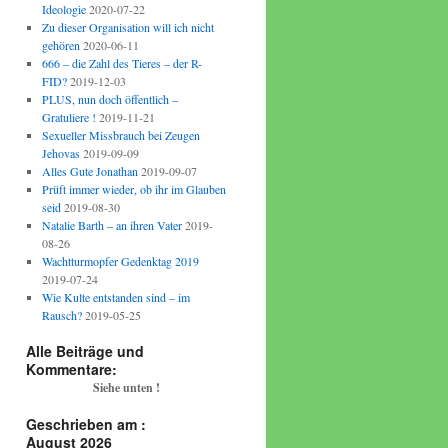
Ideologie
2020-07-22
Zu dieser Organisation will ich nicht
gehören
2020-06-11
666 – die Zahl des Tieres – der R-
FID?
2019-12-03
PLUS, nun doch öffentlich –
Gratuliere !
2019-11-21
Sexueller Missbrauch bei Zeugen
Jehovas
2019-09-09
Alles Gute Jonathan
2019-09-07
Prüft immer wieder, ob ihr im Glauben
seid
2019-08-30
Natalie Barth – an ihren Vater
2019-
08-26
Wachtturmopfer Gedenktag 2019
2019-07-24
Wie Kulte entstanden sind – im
Rausch?
2019-05-25
Alle Beiträge und
Kommentare:
Siehe unten !
Geschrieben am :
August 2026