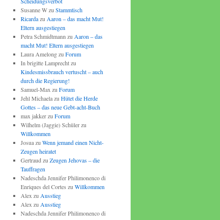
Scheidungsverbot
Susanne W
zu
Stammtisch
Ricarda
zu
Aaron – das macht Mut!
Eltern ausgestiegen
Petra Schmidtmann
zu
Aaron – das
macht Mut! Eltern ausgestiegen
Laura Amelong
zu
Forum
In brigitte Lamprecht
zu
Kindesmissbrauch vertuscht – auch
durch die Regierung!
Samuel-Max
zu
Forum
Jehl Michaela
zu
Hütet die Herde
Gottes – das neue Gebt-acht-Buch
max jakker
zu
Forum
Wilhelm (Jaggie) Schüler
zu
Willkommen
Josua
zu
Wenn jemand einen Nicht-
Zeugen heiratet
Gertraud
zu
Zeugen Jehovas – die
Tauffragen
Nadeschda Jennifer Philimonenco di
Enriques del Cortes
zu
Willkommen
Alex
zu
Ausstieg
Alex
zu
Ausstieg
Nadeschda Jennifer Philimonenco di