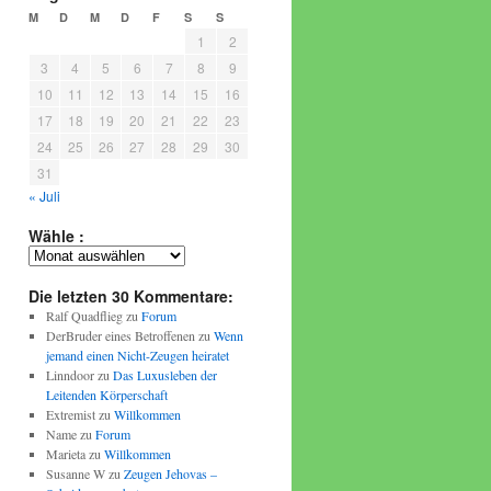
M
D
M
D
F
S
S
1
2
3
4
5
6
7
8
9
10
11
12
13
14
15
16
17
18
19
20
21
22
23
24
25
26
27
28
29
30
31
« Juli
Wähle :
Wähle
:
Die letzten 30 Kommentare:
Ralf Quadflieg
zu
Forum
DerBruder eines Betroffenen
zu
Wenn
jemand einen Nicht-Zeugen heiratet
Linndoor
zu
Das Luxusleben der
Leitenden Körperschaft
Extremist
zu
Willkommen
Name
zu
Forum
Marieta
zu
Willkommen
Susanne W
zu
Zeugen Jehovas –