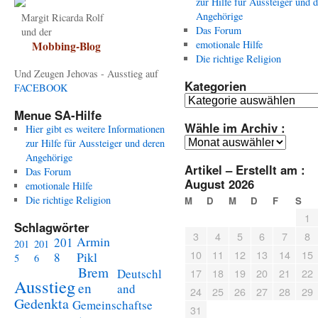
zur Hilfe für Aussteiger und 
Angehörige
Margit Ricarda Rolf
Das Forum
und der
emotionale Hilfe
Mobbing-Blog
Die richtige Religion
Und Zeugen Jehovas - Ausstieg auf
Kategorien
FACEBOOK
Kategorien
Menue SA-Hilfe
Wähle im Archiv :
Hier gibt es weitere Informationen
Wähle
zur Hilfe für Aussteiger und deren
im
Angehörige
Artikel – Erstellt am :
Archiv
Das Forum
August 2026
:
emotionale Hilfe
Die richtige Religion
M
D
M
D
F
S
1
Schlagwörter
3
4
5
6
7
8
Armin
201
201
201
10
11
12
13
14
15
Pikl
8
5
6
Brem
Deutschl
17
18
19
20
21
22
Ausstieg
en
and
24
25
26
27
28
29
Gedenkta
Gemeinschaftse
31