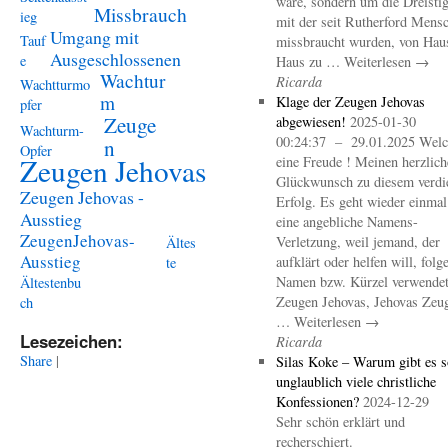
wäre, sondern um die Dreistig
Missbrauch
ieg
mit der seit Rutherford Mens
Umgang mit
Tauf
missbraucht wurden, von Hau
Ausgeschlossenen
e
Haus zu … Weiterlesen →
Wachtur
Ricarda
Wachtturmo
m
Klage der Zeugen Jehovas
pfer
Zeuge
abgewiesen!
2025-01-30
Wachturm-
00:24:37 – 29.01.2025 Welc
n
Opfer
Zeugen Jehovas
eine Freude ! Meinen herzlich
Glückwunsch zu diesem verdi
Zeugen Jehovas -
Erfolg. Es geht wieder einma
Ausstieg
eine angebliche Namens-
ZeugenJehovas-
Verletzung, weil jemand, der
Ältes
Ausstieg
aufklärt oder helfen will, folg
te
Namen bzw. Kürzel verwendet 
Ältestenbu
Zeugen Jehovas, Jehovas Zeu
ch
… Weiterlesen →
Lesezeichen:
Ricarda
Share
|
Silas Koke – Warum gibt es s
unglaublich viele christliche
Konfessionen?
2024-12-29
Sehr schön erklärt und
recherschiert.