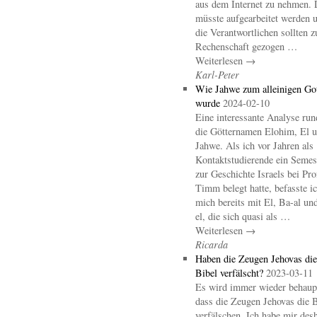
aus dem Internet zu nehmen. 
müsste aufgearbeitet werden 
die Verantwortlichen sollten z
Rechenschaft gezogen …
Weiterlesen →
Karl-Peter
Wie Jahwe zum alleinigen Go
wurde
2024-02-10
Eine interessante Analyse ru
die Götternamen Elohim, El 
Jahwe. Als ich vor Jahren als
Kontaktstudierende ein Semes
zur Geschichte Israels bei Pro
Timm belegt hatte, befasste i
mich bereits mit El, Ba-al un
el, die sich quasi als …
Weiterlesen →
Ricarda
Haben die Zeugen Jehovas die
Bibel verfälscht?
2023-03-11
Es wird immer wieder behaupt
dass die Zeugen Jehovas die B
verfälschen. Ich habe mir des