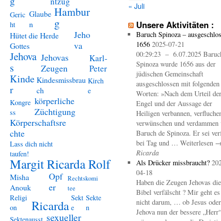
g
ntzug
« Juli
Hambur
Glaube
Geric
g
n
Unsere Aktivitäten :
ht
Jeho
Baruch Spinoza – ausgeschlo
Hütet die Herde
va
1656
2025-07-21
Gottes
Jehova
00:29:23 – 6.07.2025 Baruc
Jehovas
Karl-
Spinoza wurde 1656 aus der
s
Zeugen
Peter
jüdischen Gemeinschaft
Kinde
Kindesmissbrau
Kirch
ausgeschlossen mit folgenden
r
ch
e
Worten: »Nach dem Urteil de
körperliche
Kongre
Engel und der Aussage der
Züchtigung
ss
Heiligen verbannen, verfluche
Körperschaftsre
verwünschen und verdammen 
chte
Baruch de Spinoza. Er sei ver
bei Tag und … Weiterlesen 
Lass dich nicht
Ricarda
taufen!
Margit Ricarda Rolf
Als Drücker missbraucht?
20
04-18
Opf
Misha
Rechtskomi
Haben die Zeugen Jehovas die
er
Anouk
tee
Bibel verfälscht ? Mir geht es
Religi
Sekt
Sekte
Ricarda
nicht darum, … ob Jesus oder
on
e
n
Jehova nun der bessere „Herr
sexueller
Sektenausst