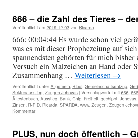
666 – die Zahl des Tieres – de
Veröffentlicht am
2019-12-03
von
Ricarda
666: 00:04:44 Es wurde schon viel gerät
was es mit dieser Prophezeiung auf sic
spannendsten gehörten für mich bisher a
Versuch ein Malzeichen an Hand oder St
Zusammenhang …
Weiterlesen
→
Veröffentlicht unter
Allgemein
,
Bibel
,
Gemeinschaftsentzug
,
Geri
Sektenausstieg
,
Zeugen Jehovas
|
Verschlagwortet mit
666
,
666
Ältestenbuch
,
Ausstieg
,
Bank
,
Chip
,
Freiheit
,
gechippt
,
Jehovas
Zinsen
,
R-FID
,
Ricarda
,
SPARDA
,
www
,
Zeugen
,
Zeugen Jehova
Kommentar
PLUS, nun doch öffentlich – Gr