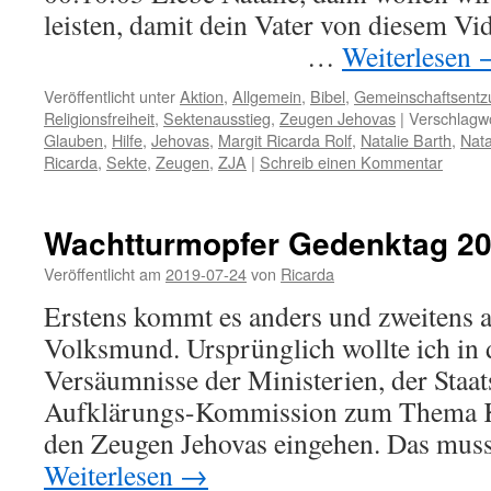
leisten, damit dein Vater von dies
…
Weiterlesen
Veröffentlicht unter
Aktion
,
Allgemein
,
Bibel
,
Gemeinschaftsentz
Religionsfreiheit
,
Sektenausstieg
,
Zeugen Jehovas
|
Verschlagwo
Glauben
,
Hilfe
,
Jehovas
,
Margit Ricarda Rolf
,
Natalie Barth
,
Nata
Ricarda
,
Sekte
,
Zeugen
,
ZJA
|
Schreib einen Kommentar
Wachtturmopfer Gedenktag 2
Veröffentlicht am
2019-07-24
von
Ricarda
Erstens kommt es anders und zweitens a
Volksmund. Ursprünglich wollte ich in 
Versäumnisse der Ministerien, der Staat
Aufklärungs-Kommission zum Thema K
den Zeugen Jehovas eingehen. Das mus
Weiterlesen
→