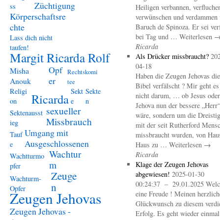
Züchtigung
ss
Heiligen verbannen, verfluche
Körperschaftsre
verwünschen und verdammen 
chte
Baruch de Spinoza. Er sei ver
bei Tag und … Weiterlesen 
Lass dich nicht
Ricarda
taufen!
Margit Ricarda Rolf
Als Drücker missbraucht?
20
04-18
Opf
Misha
Rechtskomi
Haben die Zeugen Jehovas die
er
Anouk
tee
Bibel verfälscht ? Mir geht es
Religi
Sekt
Sekte
Ricarda
nicht darum, … ob Jesus oder
on
e
n
Jehova nun der bessere „Herr
sexueller
Sektenausst
wäre, sondern um die Dreistig
Missbrauch
ieg
mit der seit Rutherford Mens
Umgang mit
Tauf
missbraucht wurden, von Hau
Ausgeschlossenen
e
Haus zu … Weiterlesen →
Wachtur
Ricarda
Wachtturmo
m
Klage der Zeugen Jehovas
pfer
Zeuge
abgewiesen!
2025-01-30
Wachturm-
00:24:37 – 29.01.2025 Welc
n
Opfer
Zeugen Jehovas
eine Freude ! Meinen herzlich
Glückwunsch zu diesem verdi
Zeugen Jehovas -
Erfolg. Es geht wieder einma