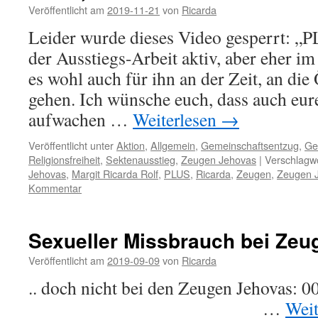
Veröffentlicht am
2019-11-21
von
Ricarda
Leider wurde dieses Video gesperrt: „PL
der Ausstiegs-Arbeit aktiv, aber eher im
es wohl auch für ihn an der Zeit, an die 
gehen. Ich wünsche euch, dass auch eu
aufwachen …
Weiterlesen
→
Veröffentlicht unter
Aktion
,
Allgemein
,
Gemeinschaftsentzug
,
Ge
Religionsfreiheit
,
Sektenausstieg
,
Zeugen Jehovas
|
Verschlagwo
Jehovas
,
Margit Ricarda Rolf
,
PLUS
,
Ricarda
,
Zeugen
,
Zeugen J
Kommentar
Sexueller Missbrauch bei Ze
Veröffentlicht am
2019-09-09
von
Ricarda
.. doch nicht bei den Zeugen J
…
Weit