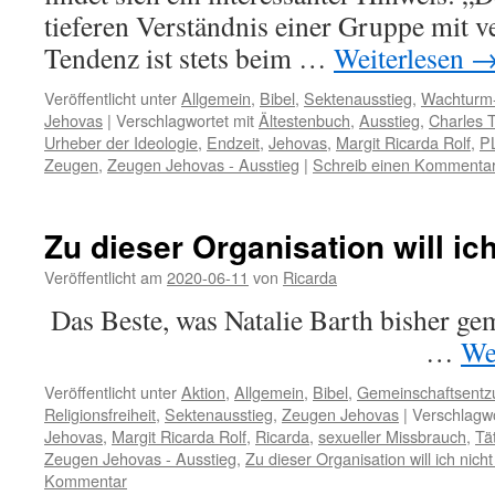
tieferen Verständnis einer Gruppe mit 
Tendenz ist stets beim …
Weiterlesen
Veröffentlicht unter
Allgemein
,
Bibel
,
Sektenausstieg
,
Wachturm-
Jehovas
|
Verschlagwortet mit
Ältestenbuch
,
Ausstieg
,
Charles 
Urheber der Ideologie
,
Endzeit
,
Jehovas
,
Margit Ricarda Rolf
,
P
Zeugen
,
Zeugen Jehovas - Ausstieg
|
Schreib einen Kommenta
Zu dieser Organisation will ic
Veröffentlicht am
2020-06-11
von
Ricarda
Das Beste, was Natalie Barth bis
…
We
Veröffentlicht unter
Aktion
,
Allgemein
,
Bibel
,
Gemeinschaftsentz
Religionsfreiheit
,
Sektenausstieg
,
Zeugen Jehovas
|
Verschlagwo
Jehovas
,
Margit Ricarda Rolf
,
Ricarda
,
sexueller Missbrauch
,
Tä
Zeugen Jehovas - Ausstieg
,
Zu dieser Organisation will ich nich
Kommentar