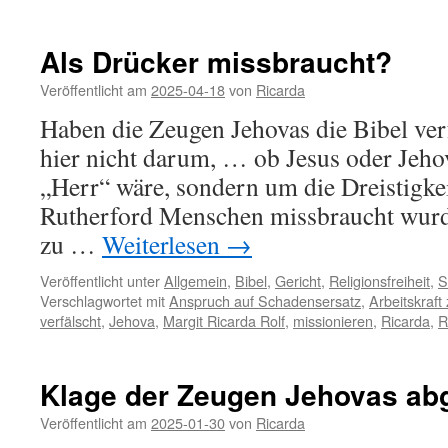
Baru
Spin
–
Als Drücker missbraucht?
ausg
1656
Veröffentlicht am
2025-04-18
von
Ricarda
Haben die Zeugen Jehovas die Bibel verf
hier nicht darum, … ob Jesus oder Jeho
„Herr“ wäre, sondern um die Dreistigkeit
Rutherford Menschen missbraucht wurd
zu …
Weiterlesen
→
Veröffentlicht unter
Allgemein
,
Bibel
,
Gericht
,
Religionsfreiheit
,
S
Verschlagwortet mit
Anspruch auf Schadensersatz
,
Arbeitskraft
verfälscht
,
Jehova
,
Margit Ricarda Rolf
,
missionieren
,
Ricarda
,
R
Klage der Zeugen Jehovas ab
Veröffentlicht am
2025-01-30
von
Ricarda