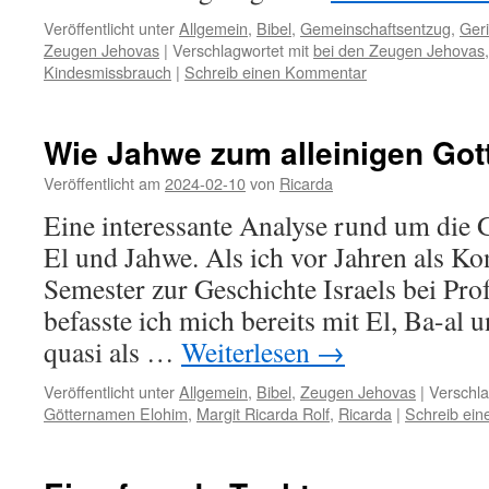
Veröffentlicht unter
Allgemein
,
Bibel
,
Gemeinschaftsentzug
,
Geri
Zeugen Jehovas
|
Verschlagwortet mit
bei den Zeugen Jehovas
Kindesmissbrauch
|
Schreib einen Kommentar
Wie Jahwe zum alleinigen Got
Veröffentlicht am
2024-02-10
von
Ricarda
Eine interessante Analyse rund um die
El und Jahwe. Als ich vor Jahren als Ko
Semester zur Geschichte Israels bei Pro
befasste ich mich bereits mit El, Ba-al u
quasi als …
Weiterlesen
→
Veröffentlicht unter
Allgemein
,
Bibel
,
Zeugen Jehovas
|
Verschla
Götternamen Elohim
,
Margit Ricarda Rolf
,
Ricarda
|
Schreib ei