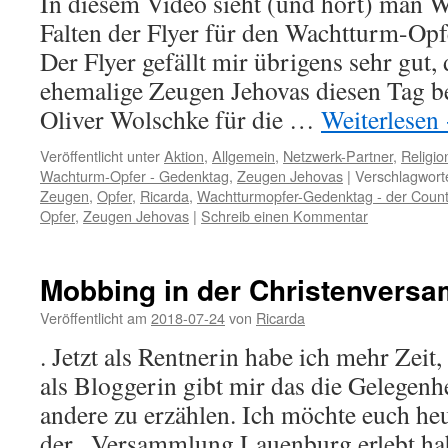
In diesem Video sieht (und hört) man 
Falten der Flyer für den Wachtturm-Op
Der Flyer gefällt mir übrigens sehr gut,
ehemalige Zeugen Jehovas diesen Tag b
Oliver Wolschke für die …
Weiterlesen
Veröffentlicht unter
Aktion
,
Allgemein
,
Netzwerk-Partner
,
Religio
Wachturm-Opfer - Gedenktag
,
Zeugen Jehovas
|
Verschlagworte
Zeugen
,
Opfer
,
Ricarda
,
Wachtturmopfer-Gedenktag - der Count
Opfer
,
Zeugen Jehovas
|
Schreib einen Kommentar
Mobbing in der Christenvers
Veröffentlicht am
2018-07-24
von
Ricarda
. Jetzt als Rentnerin habe ich mehr Zeit
als Bloggerin gibt mir das die Gelegenh
andere zu erzählen. Ich möchte euch heu
der . Versammlung Lauenburg erlebt 