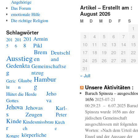
im
Angehörige
Artikel – Erstellt am :
Archiv
Das Forum
August 2026
:
emotionale Hilfe
Die richtige Religion
M
D
M
D
F
S
1
Schlagwörter
3
4
5
6
7
8
Armin
201
201
201
10
11
12
13
14
15
Pikl
8
5
6
Brem
Deutschl
17
18
19
20
21
22
Ausstieg
en
and
24
25
26
27
28
29
Gedenkta
Gemeinschaftse
31
g
ntzug
« Juli
Hambur
Glaube
Geric
g
n
Unsere Aktivitäten :
ht
Jeho
Baruch Spinoza – ausgeschlo
Hütet die Herde
va
1656
2025-07-21
Gottes
Jehova
00:29:23 – 6.07.2025 Baruc
Jehovas
Karl-
Spinoza wurde 1656 aus der
s
Zeugen
Peter
jüdischen Gemeinschaft
Kinde
Kindesmissbrau
Kirch
ausgeschlossen mit folgenden
r
ch
e
Worten: »Nach dem Urteil de
körperliche
Kongre
Engel und der Aussage der