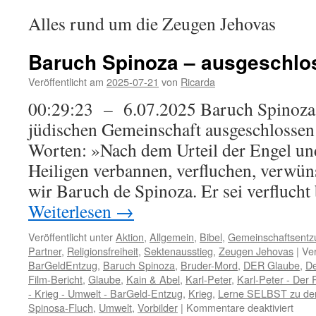
Alles rund um die Zeugen Jehovas
Baruch Spinoza – ausgeschlo
Veröffentlicht am
2025-07-21
von
Ricarda
00:29:23 – 6.07.2025 Baruch Spinoza
jüdischen Gemeinschaft ausgeschlossen
Worten: »Nach dem Urteil der Engel un
Heiligen verbannen, verfluchen, verw
wir Baruch de Spinoza. Er sei verfluch
Weiterlesen
→
Veröffentlicht unter
Aktion
,
Allgemein
,
Bibel
,
Gemeinschaftsentz
Partner
,
Religionsfreiheit
,
Sektenausstieg
,
Zeugen Jehovas
|
Ver
BarGeldEntzug
,
Baruch Spinoza
,
Bruder-Mord
,
DER Glaube
,
De
Film-Bericht
,
Glaube
,
Kain & Abel
,
Karl-Peter
,
Karl-Peter - Der 
- Krieg - Umwelt - BarGeld-Entzug
,
Krieg
,
Lerne SELBST zu de
für
Spinosa-Fluch
,
Umwelt
,
Vorbilder
|
Kommentare deaktiviert