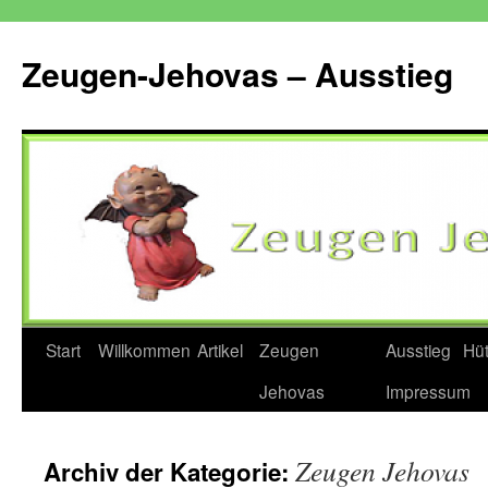
Zum
Inhalt
Zeugen-Jehovas – Ausstieg
springen
Start
Willkommen
Artikel
Zeugen
Ausstieg
Hü
Jehovas
Impressum
Zeugen Jehovas
Archiv der Kategorie: