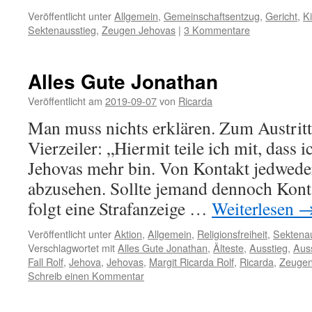
Veröffentlicht unter
Allgemein
,
Gemeinschaftsentzug
,
Gericht
,
Ki
Sektenausstieg
,
Zeugen Jehovas
|
3 Kommentare
Alles Gute Jonathan
Veröffentlicht am
2019-09-07
von
Ricarda
Man muss nichts erklären. Zum Austrit
Vierzeiler: „Hiermit teile ich mit, dass 
Jehovas mehr bin. Von Kontakt jedweder
abzusehen. Sollte jemand dennoch Kont
folgt eine Strafanzeige …
Weiterlesen
Veröffentlicht unter
Aktion
,
Allgemein
,
Religionsfreiheit
,
Sektenau
Verschlagwortet mit
Alles Gute Jonathan
,
Älteste
,
Ausstieg
,
Aus
Fall Rolf
,
Jehova
,
Jehovas
,
Margit Ricarda Rolf
,
Ricarda
,
Zeuge
Schreib einen Kommentar