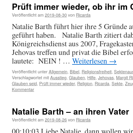
Prüft immer wieder, ob ihr im
Veröffentlicht am
2019-08-30
von
Ricarda
Natalie Barth führt hier ihre 5 Gründe 
geführt haben. Natalie Barth zitiert da
Königreichsdienst aus 2007, Fragekaste
Jehovas treffen und privat die Bibel er
lautete: NEIN ! …
Weiterlesen
→
Veröffentlicht unter
Allgemein
,
Bibel
,
Religionsfreiheit
,
Sektenaus
Verschlagwortet mit
Ausstieg
,
Glauben
,
Hilfe
,
Jehovas
,
Margit R
Glauben seid
,
Prüft immer wieder
,
Religion
,
Ricarda
,
Sekte
,
Zeu
Kommentar
Natalie Barth – an ihren Vater
Veröffentlicht am
2019-08-26
von
Ricarda
00:10:03 Liebe Natalie, dann wollen wi