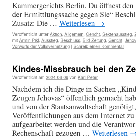
Kammergerichts Berlin. Du öffnest den 
der Ermittlungssache gegen Sie“ Beschl
Zusatz: Die …
Weiterlesen
→
Veröffentlicht unter
Aktion
,
Allgemein
,
Gericht
,
Sektenausstieg
,
mit
Armin Pikl
,
Ausstieg
,
Beschluss
,
Bild-Zeitung
,
Gericht
,
Jeho
Vorwurfs der Volksverhetzung
|
Schreib einen Kommentar
Kindes-Missbrauch bei den Z
Veröffentlicht am
2024-06-09
von
Karl-Peter
Nachdem ich die Dinge in Sachen „Kin
Zeugen Jehovas“ öffentlich gemacht hab
und von der Staatsanwaltschaft genötigt
Veröffentlichungen aus dem Internet z
aufgearbeitet werden und die Verantwort
Rechenschaft gezogen …
Weiterlesen