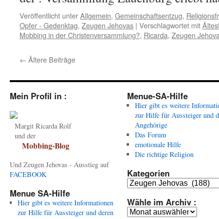
Veröffentlicht unter
Allgemein
,
Gemeinschaftsentzug
,
Religionsfr
Opfer - Gedenktag
,
Zeugen Jehovas
|
Verschlagwortet mit
Ältes
Mobbing in der Christenversammlung?
,
Ricarda
,
Zeugen Jehov
←
Ältere Beiträge
Mein Profil in :
Menue-SA-Hilfe
Hier gibt es weitere Informat
zur Hilfe für Aussteiger und 
Angehörige
Margit Ricarda Rolf
Das Forum
und der
emotionale Hilfe
Mobbing-Blog
Die richtige Religion
Und Zeugen Jehovas - Ausstieg auf
Kategorien
FACEBOOK
Kategorien
Menue SA-Hilfe
Wähle im Archiv :
Hier gibt es weitere Informationen
Wähle
zur Hilfe für Aussteiger und deren