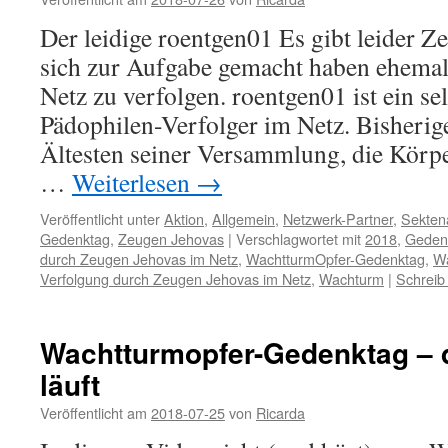
Der leidige roentgen01 Es gibt leider Ze
sich zur Aufgabe gemacht haben ehemal
Netz zu verfolgen. roentgen01 ist ein se
Pädophilen-Verfolger im Netz. Bisherig
Ältesten seiner Versammlung, die Körpe
…
Weiterlesen
→
Veröffentlicht unter
Aktion
,
Allgemein
,
Netzwerk-Partner
,
Sekten
Gedenktag
,
Zeugen Jehovas
|
Verschlagwortet mit
2018
,
Geden
durch Zeugen Jehovas im Netz
,
WachtturmOpfer-Gedenktag
,
Wa
Verfolgung durch Zeugen Jehovas im Netz
,
Wachturm
|
Schreib
Wachtturmopfer-Gedenktag –
läuft
Veröffentlicht am
2018-07-25
von
Ricarda