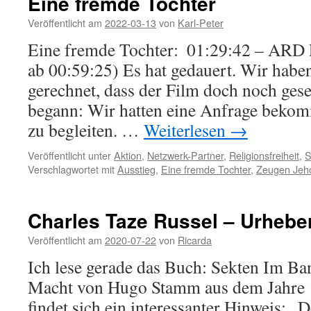
Eine fremde Tochter
Veröffentlicht am
2022-03-13
von
Karl-Peter
Eine fremde Tochter: 01:29:42 – ARD
ab 00:59:25) Es hat gedauert. Wir hab
gerechnet, dass der Film doch noch gese
begann: Wir hatten eine Anfrage bekom
zu begleiten. …
Weiterlesen
→
Veröffentlicht unter
Aktion
,
Netzwerk-Partner
,
Religionsfreiheit
,
S
Verschlagwortet mit
Ausstieg
,
Eine fremde Tochter
,
Zeugen Jeh
Charles Taze Russel – Urheber
Veröffentlicht am
2020-07-22
von
Ricarda
Ich lese gerade das Buch: Sekten Im B
Macht von Hugo Stamm aus dem Jahre 1
findet sich ein interessanter Hinweis: „