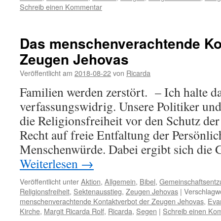
Schreib einen Kommentar
Das menschenverachtende Kon
Zeugen Jehovas
Veröffentlicht am
2018-08-22
von
Ricarda
Familien werden zerstört. – Ich halte da
verfassungswidrig. Unsere Politiker und 
die Religionsfreiheit vor den Schutz der
Recht auf freie Entfaltung der Persönlic
Menschenwürde. Dabei ergibt sich die 
Weiterlesen
→
Veröffentlicht unter
Aktion
,
Allgemein
,
Bibel
,
Gemeinschaftsentz
Religionsfreiheit
,
Sektenausstieg
,
Zeugen Jehovas
|
Verschlagwo
menschenverachtende Kontaktverbot der Zeugen Jehovas
,
Eva
Kirche
,
Margit Ricarda Rolf
,
Ricarda
,
Segen
|
Schreib einen Ko