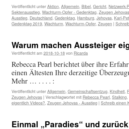
Veröffentlicht unter
Aktion
,
Allgemein
,
Bibel
,
Gericht
,
Netzwerk-P
Sektenausstieg
,
Wachturm-Opfer - Gedenktag
,
Zeugen Jehova
Ausstieg
,
Deutschland
,
Gedenktag
,
Hamburg
,
Jehovas
,
Karl-Pet
Gedenktag 2019
,
Wachturm
,
Wachturm-Opfer
,
Zeugen
|
Schrei
Warum machen Aussteiger eig
Veröffentlicht am
2018-10-18
von
Ricarda
Rebecca Pearl berichtet über ihre Erfah
einen Ältesten Ihre derzeitige Überze
Mehr … . . . . :
Veröffentlicht unter
Allgemein
,
Gemeinschaftsentzug
,
Kindheit
,
R
Zeugen Jehovas
|
Verschlagwortet mit
Rebecca Pearl
,
Stalking
,
eigentlich Videos?
,
Zeugen Jehovas - Ausstieg
|
Schreib einen
Einmal „Paradies“ und zurüc