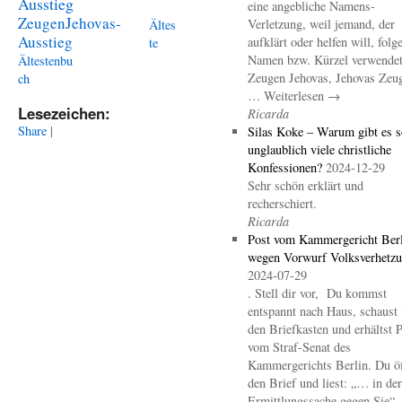
Ausstieg
eine angebliche Namens-
ZeugenJehovas-
Verletzung, weil jemand, der
Ältes
Ausstieg
aufklärt oder helfen will, folg
te
Namen bzw. Kürzel verwendet 
Ältestenbu
Zeugen Jehovas, Jehovas Zeu
ch
… Weiterlesen →
Lesezeichen:
Ricarda
Share
|
Silas Koke – Warum gibt es s
unglaublich viele christliche
Konfessionen?
2024-12-29
Sehr schön erklärt und
recherschiert.
Ricarda
Post vom Kammergericht Berl
wegen Vorwurf Volksverhetz
2024-07-29
. Stell dir vor, Du kommst
entspannt nach Haus, schaust 
den Briefkasten und erhältst 
vom Straf-Senat des
Kammergerichts Berlin. Du öf
den Brief und liest: „… in der
Ermittlungssache gegen Sie“