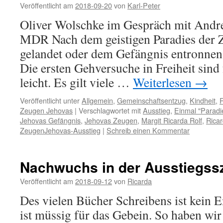
Veröffentlicht am
2018-09-20
von
Karl-Peter
Oliver Wolschke im Gespräch mit Andr
MDR Nach dem geistigen Paradies der Ze
gelandet oder dem Gefängnis entronnen
Die ersten Gehversuche in Freiheit sind
leicht. Es gilt viele …
Weiterlesen
→
Veröffentlicht unter
Allgemein
,
Gemeinschaftsentzug
,
Kindheit
,
R
Zeugen Jehovas
|
Verschlagwortet mit
Ausstieg
,
Einmal "Paradie
Jehovas Gefängnis
,
Jehovas Zeugen
,
Margit Ricarda Rolf
,
Rica
ZeugenJehovas-Ausstieg
|
Schreib einen Kommentar
Nachwuchs in der Ausstiegss
Veröffentlicht am
2018-09-12
von
Ricarda
Des vielen Bücher Schreibens ist kein En
ist müssig für das Gebein. So haben wir