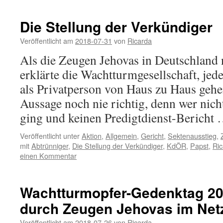
Die Stellung der Verkündiger
Veröffentlicht am
2018-07-31
von
Ricarda
Als die Zeugen Jehovas in Deutschland 
erklärte die Wachtturmgesellschaft, je
als Privatperson von Haus zu Haus gehe
Aussage noch nie richtig, denn wer nic
ging und keinen Predigtdienst-Bericht
Veröffentlicht unter
Aktion
,
Allgemein
,
Gericht
,
Sektenausstieg
,
mit
Abtrünniger
,
Die Stellung der Verkündiger
,
KdÖR
,
Papst
,
Ric
einen Kommentar
Wachtturmopfer-Gedenktag 20
durch Zeugen Jehovas im Net
Veröffentlicht am
2018-07-26
von
Ricarda