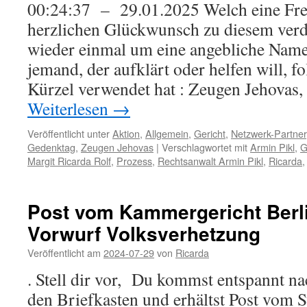
00:24:37 – 29.01.2025 Welch eine Fr
herzlichen Glückwunsch zu diesem verdi
wieder einmal um eine angebliche Name
jemand, der aufklärt oder helfen will, 
Kürzel verwendet hat : Zeugen Jehovas
Weiterlesen
→
Veröffentlicht unter
Aktion
,
Allgemein
,
Gericht
,
Netzwerk-Partner
Gedenktag
,
Zeugen Jehovas
|
Verschlagwortet mit
Armin Pikl
,
G
Margit Ricarda Rolf
,
Prozess
,
Rechtsanwalt Armin Pikl
,
Ricarda
Post vom Kammergericht Berl
Vorwurf Volksverhetzung
Veröffentlicht am
2024-07-29
von
Ricarda
. Stell dir vor, Du kommst entspannt na
den Briefkasten und erhältst Post vom S