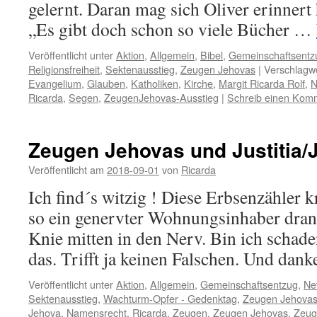
gelernt. Daran mag sich Oliver erinnert 
„Es gibt doch schon so viele Bücher …
Veröffentlicht unter
Aktion
,
Allgemein
,
Bibel
,
Gemeinschaftsentz
Religionsfreiheit
,
Sektenausstieg
,
Zeugen Jehovas
|
Verschlagwo
Evangelium
,
Glauben
,
Katholiken
,
Kirche
,
Margit Ricarda Rolf
,
N
Ricarda
,
Segen
,
ZeugenJehovas-Ausstieg
|
Schreib einen Kom
Zeugen Jehovas und Justitia/J
Veröffentlicht am
2018-09-01
von
Ricarda
Ich find´s witzig ! Diese Erbsenzähler kr
so ein genervter Wohnungsinhaber dran 
Knie mitten in den Nerv. Bin ich schade
das. Trifft ja keinen Falschen. Und dan
Veröffentlicht unter
Aktion
,
Allgemein
,
Gemeinschaftsentzug
,
Ne
Sektenausstieg
,
Wachturm-Opfer - Gedenktag
,
Zeugen Jehova
Jehova
,
Namensrecht
,
Ricarda
,
Zeugen
,
Zeugen Jehovas
,
Zeuge