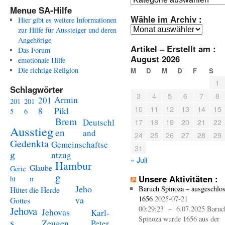
Menue SA-Hilfe
Wähle im Archiv :
Hier gibt es weitere Informationen
Wähle
zur Hilfe für Aussteiger und deren
im
Angehörige
Artikel – Erstellt am :
Archiv
Das Forum
August 2026
:
emotionale Hilfe
Die richtige Religion
M
D
M
D
F
S
1
Schlagwörter
3
4
5
6
7
8
Armin
201
201
201
10
11
12
13
14
15
Pikl
8
5
6
Brem
Deutschl
17
18
19
20
21
22
Ausstieg
en
and
24
25
26
27
28
29
Gedenkta
Gemeinschaftse
31
g
ntzug
« Juli
Hambur
Glaube
Geric
g
n
Unsere Aktivitäten :
ht
Jeho
Baruch Spinoza – ausgeschlo
Hütet die Herde
va
1656
2025-07-21
Gottes
Jehova
00:29:23 – 6.07.2025 Baruc
Jehovas
Karl-
Spinoza wurde 1656 aus der
s
Zeugen
Peter