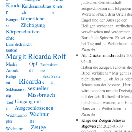
jüdischen Gemeinschaft
Kinde
Kindesmissbrau
Kirch
ausgeschlossen mit folgenden
r
ch
e
Worten: »Nach dem Urteil de
körperliche
Kongre
Engel und der Aussage der
Züchtigung
ss
Heiligen verbannen, verfluche
Körperschaftsre
verwünschen und verdammen 
chte
Baruch de Spinoza. Er sei ver
bei Tag und … Weiterlesen 
Lass dich nicht
Ricarda
taufen!
Margit Ricarda Rolf
Als Drücker missbraucht?
20
04-18
Opf
Misha
Rechtskomi
Haben die Zeugen Jehovas die
er
Anouk
tee
Bibel verfälscht ? Mir geht es
Religi
Sekt
Sekte
Ricarda
nicht darum, … ob Jesus oder
on
e
n
Jehova nun der bessere „Herr
sexueller
Sektenausst
wäre, sondern um die Dreistig
Missbrauch
ieg
mit der seit Rutherford Mens
Umgang mit
Tauf
missbraucht wurden, von Hau
Ausgeschlossenen
e
Haus zu … Weiterlesen →
Wachtur
Ricarda
Wachtturmo
m
Klage der Zeugen Jehovas
pfer
Zeuge
abgewiesen!
2025-01-30
Wachturm-
00:24:37 – 29.01.2025 Welc