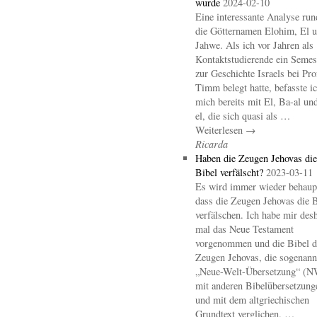
wurde
2024-02-10
Eine interessante Analyse ru
die Götternamen Elohim, El 
Jahwe. Als ich vor Jahren als
Kontaktstudierende ein Semes
zur Geschichte Israels bei Pro
Timm belegt hatte, befasste i
mich bereits mit El, Ba-al un
el, die sich quasi als …
Weiterlesen →
Ricarda
Haben die Zeugen Jehovas die
Bibel verfälscht?
2023-03-11
Es wird immer wieder behaupt
dass die Zeugen Jehovas die B
verfälschen. Ich habe mir des
mal das Neue Testament
vorgenommen und die Bibel d
Zeugen Jehovas, die sogenann
„Neue-Welt-Übersetzung“ (
mit anderen Bibelübersetzung
und mit dem altgriechischen
Grundtext verglichen. …