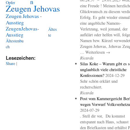
n
Opfer
Zeugen Jehovas
eine Freude ! Meinen herzlich
Glückwunsch zu diesem verdi
Zeugen Jehovas -
Erfolg. Es geht wieder einma
Ausstieg
eine angebliche Namens-
ZeugenJehovas-
Verletzung, weil jemand, der
Ältes
Ausstieg
aufklärt oder helfen will, folg
te
Namen bzw. Kürzel verwendet 
Ältestenbu
Zeugen Jehovas, Jehovas Zeu
ch
… Weiterlesen →
Lesezeichen:
Ricarda
Share
|
Silas Koke – Warum gibt es s
unglaublich viele christliche
Konfessionen?
2024-12-29
Sehr schön erklärt und
recherschiert.
Ricarda
Post vom Kammergericht Berl
wegen Vorwurf Volksverhetz
2024-07-29
. Stell dir vor, Du kommst
entspannt nach Haus, schaust 
den Briefkasten und erhältst 