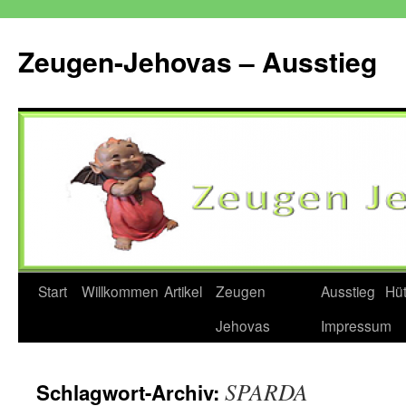
Zum
Inhalt
Zeugen-Jehovas – Ausstieg
springen
Start
Willkommen
Artikel
Zeugen
Ausstieg
Hü
Jehovas
Impressum
SPARDA
Schlagwort-Archiv: