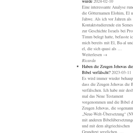
wurde
2024-02-10
Eine interessante Analyse ru
die Götternamen Elohim, El 
Jahwe. Als ich vor Jahren als
Kontaktstudierende ein Semes
zur Geschichte Israels bei Pro
Timm belegt hatte, befasste i
mich bereits mit El, Ba-al un
el, die sich quasi als …
Weiterlesen →
Ricarda
Haben die Zeugen Jehovas die
Bibel verfälscht?
2023-03-11
Es wird immer wieder behaupt
dass die Zeugen Jehovas die B
verfälschen. Ich habe mir des
mal das Neue Testament
vorgenommen und die Bibel d
Zeugen Jehovas, die sogenann
„Neue-Welt-Übersetzung“ (
mit anderen Bibelübersetzung
und mit dem altgriechischen
Grundtext verglichen. …