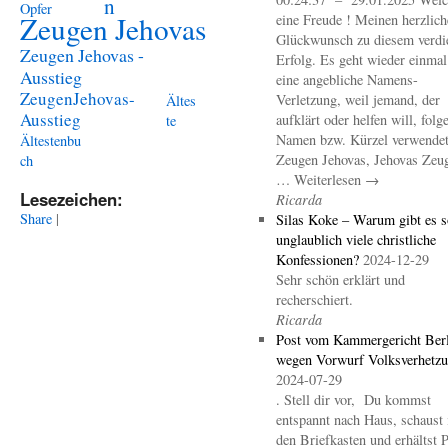
n
Opfer
Zeugen Jehovas
eine Freude ! Meinen herzlich
Glückwunsch zu diesem verdi
Zeugen Jehovas -
Erfolg. Es geht wieder einma
Ausstieg
eine angebliche Namens-
ZeugenJehovas-
Verletzung, weil jemand, der
Ältes
Ausstieg
aufklärt oder helfen will, folg
te
Namen bzw. Kürzel verwendet 
Ältestenbu
Zeugen Jehovas, Jehovas Zeu
ch
… Weiterlesen →
Lesezeichen:
Ricarda
Share
|
Silas Koke – Warum gibt es s
unglaublich viele christliche
Konfessionen?
2024-12-29
Sehr schön erklärt und
recherschiert.
Ricarda
Post vom Kammergericht Berl
wegen Vorwurf Volksverhetz
2024-07-29
. Stell dir vor, Du kommst
entspannt nach Haus, schaust 
den Briefkasten und erhältst 