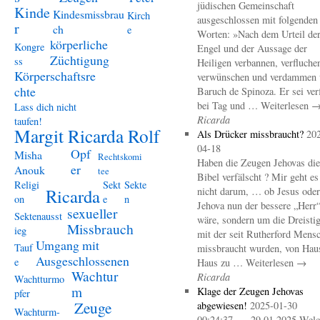
jüdischen Gemeinschaft
Kinde
Kindesmissbrau
Kirch
ausgeschlossen mit folgenden
r
ch
e
Worten: »Nach dem Urteil de
körperliche
Kongre
Engel und der Aussage der
Züchtigung
ss
Heiligen verbannen, verfluche
Körperschaftsre
verwünschen und verdammen 
chte
Baruch de Spinoza. Er sei ver
bei Tag und … Weiterlesen 
Lass dich nicht
Ricarda
taufen!
Margit Ricarda Rolf
Als Drücker missbraucht?
20
04-18
Opf
Misha
Rechtskomi
Haben die Zeugen Jehovas die
er
Anouk
tee
Bibel verfälscht ? Mir geht es
Religi
Sekt
Sekte
Ricarda
nicht darum, … ob Jesus oder
on
e
n
Jehova nun der bessere „Herr
sexueller
Sektenausst
wäre, sondern um die Dreistig
Missbrauch
ieg
mit der seit Rutherford Mens
Umgang mit
Tauf
missbraucht wurden, von Hau
Ausgeschlossenen
e
Haus zu … Weiterlesen →
Wachtur
Ricarda
Wachtturmo
m
Klage der Zeugen Jehovas
pfer
Zeuge
abgewiesen!
2025-01-30
Wachturm-
00:24:37 – 29.01.2025 Welc