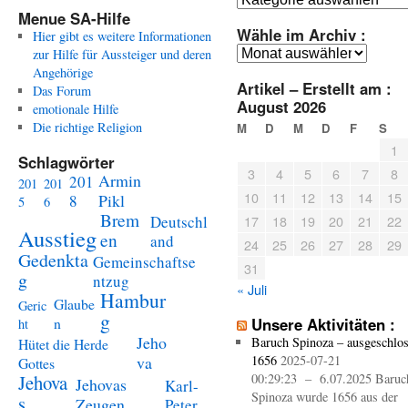
Menue SA-Hilfe
Wähle im Archiv :
Hier gibt es weitere Informationen
Wähle
zur Hilfe für Aussteiger und deren
im
Angehörige
Artikel – Erstellt am :
Archiv
Das Forum
August 2026
:
emotionale Hilfe
Die richtige Religion
M
D
M
D
F
S
1
Schlagwörter
3
4
5
6
7
8
Armin
201
201
201
10
11
12
13
14
15
Pikl
8
5
6
Brem
Deutschl
17
18
19
20
21
22
Ausstieg
en
and
24
25
26
27
28
29
Gedenkta
Gemeinschaftse
31
g
ntzug
« Juli
Hambur
Glaube
Geric
g
n
Unsere Aktivitäten :
ht
Jeho
Baruch Spinoza – ausgeschlo
Hütet die Herde
va
1656
2025-07-21
Gottes
Jehova
00:29:23 – 6.07.2025 Baruc
Jehovas
Karl-
Spinoza wurde 1656 aus der
s
Zeugen
Peter