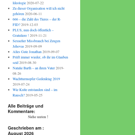
Ideologie
2020-07-22
Zu dieser Organisation will ich nicht
gehören
2020-06-11
666 – die Zahl des Tieres – der R-
FID?
2019-12-03
PLUS, nun doch öffentlich –
Gratuliere !
2019-11-21
Sexueller Missbrauch bei Zeugen
Jehovas
2019-09-09
Alles Gute Jonathan
2019-09-07
Prüft immer wieder, ob ihr im Glauben
seid
2019-08-30
Natalie Barth – an ihren Vater
2019-
08-26
Wachtturmopfer Gedenktag 2019
2019-07-24
Wie Kulte entstanden sind – im
Rausch?
2019-05-25
Alle Beiträge und
Kommentare:
Siehe unten !
Geschrieben am :
August 2026