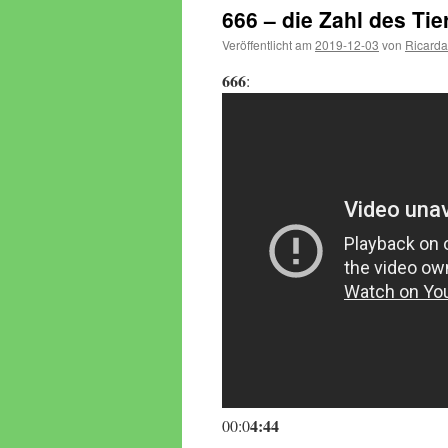
666 – die Zahl des Tie
Veröffentlicht am
2019-12-03
von
Ricarda
666
:
4:44
00:0