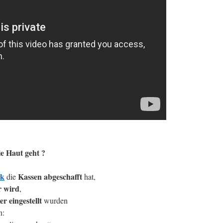
ie Haut geht ?
k
Kassen abgeschafft
die
hat,
r wird
,
 eingestellt
wurden
n: