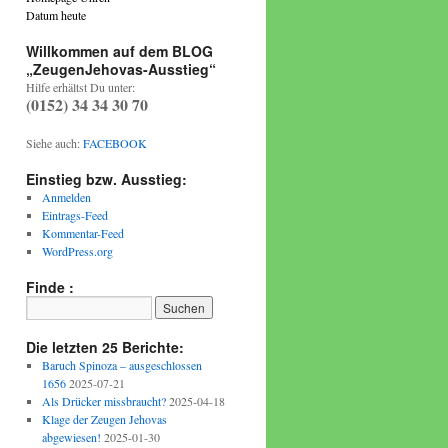
Datum heute
Willkommen auf dem BLOG
„ZeugenJehovas-Ausstieg“
Hilfe erhältst Du unter:
(0152) 34 34 30 70
Siehe auch:
FACEBOOK
Einstieg bzw. Ausstieg:
Anmelden
Eintrags-Feed
Kommentar-Feed
WordPress.org
Finde :
Die letzten 25 Berichte:
Baruch Spinoza – ausgeschlossen
1656
2025-07-21
Als Drücker missbraucht?
2025-04-18
Klage der Zeugen Jehovas
abgewiesen!
2025-01-30