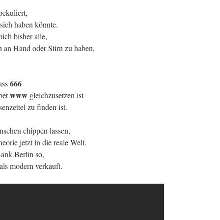
ekuliert,
 sich haben könnte.
ch bisher alle,
n an Hand oder Stirn zu haben,
666
ass
www
bet
gleichzusetzen ist
nzettel zu finden ist.
schen chippen lassen,
rie jetzt in die reale Welt.
ank Berlin so,
als modern verkauft.