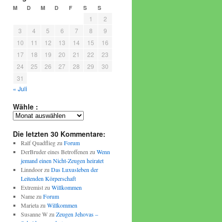
M
D
M
D
F
S
S
1
2
3
4
5
6
7
8
9
10
11
12
13
14
15
16
17
18
19
20
21
22
23
24
25
26
27
28
29
30
31
« Juli
Wähle :
Wähle
:
Die letzten 30 Kommentare:
Ralf Quadflieg
zu
Forum
DerBruder eines Betroffenen
zu
Wenn
jemand einen Nicht-Zeugen heiratet
Linndoor
zu
Das Luxusleben der
Leitenden Körperschaft
Extremist
zu
Willkommen
Name
zu
Forum
Marieta
zu
Willkommen
Susanne W
zu
Zeugen Jehovas –