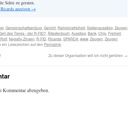
ie Sekte zu geraten.
 Ricarda anzeigen
→
bel
,
Gemeinschaftsentzug
,
Gericht
,
Religionsfreiheit
,
Sektenausstieg
,
Zeugen
Zahl des Tieres - der R-FID?
,
Ältestenbuch
,
Ausstieg
,
Bank
,
Chip
,
Freiheit
,
 Rolf
,
Negativ-Zinsen
,
R-FID
,
Ricarda
,
SPARDA
,
www
,
Zeugen
,
Zeugen
e ein Lesezeichen auf den
Permalink
.
!
Zu dieser Organisation will ich nicht gehören
→
tar
en Kommentar abzugeben.