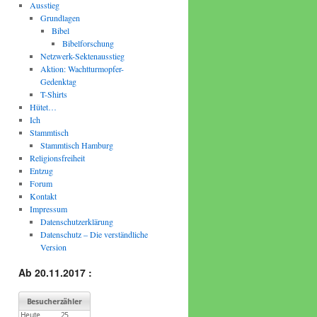
Ausstieg
Grundlagen
Bibel
Bibelforschung
Netzwerk-Sektenausstieg
Aktion: Wachtturmopfer-
Gedenktag
T-Shirts
Hütet…
Ich
Stammtisch
Stammtisch Hamburg
Religionsfreiheit
Entzug
Forum
Kontakt
Impressum
Datenschutzerklärung
Datenschutz – Die verständliche
Version
Ab 20.11.2017 :