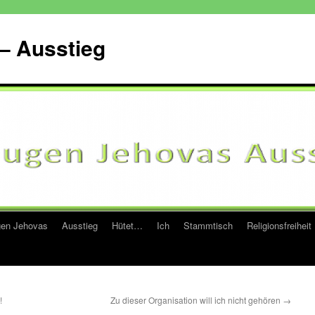
– Ausstieg
en Jehovas
Ausstieg
Hütet…
Ich
Stammtisch
Religionsfreiheit
!
Zu dieser Organisation will ich nicht gehören
→