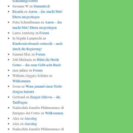
Scheidungsverbot
Susanne W
zu
Stammtisch
Ricarda
zu
Aaron – das macht Mut!
Eltern ausgestiegen
Petra Schmidtmann
zu
Aaron – das
macht Mut! Eltern ausgestiegen
Laura Amelong
zu
Forum
In brigitte Lamprecht
zu
Kindesmissbrauch vertuscht – auch
durch die Regierung!
Samuel-Max
zu
Forum
Jehl Michaela
zu
Hütet die Herde
Gottes – das neue Gebt-acht-Buch
max jakker
zu
Forum
Wilhelm (Jaggie) Schüler
zu
Willkommen
Josua
zu
Wenn jemand einen Nicht-
Zeugen heiratet
Gertraud
zu
Zeugen Jehovas – die
Tauffragen
Nadeschda Jennifer Philimonenco di
Enriques del Cortes
zu
Willkommen
Alex
zu
Ausstieg
Alex
zu
Ausstieg
Nadeschda Jennifer Philimonenco di