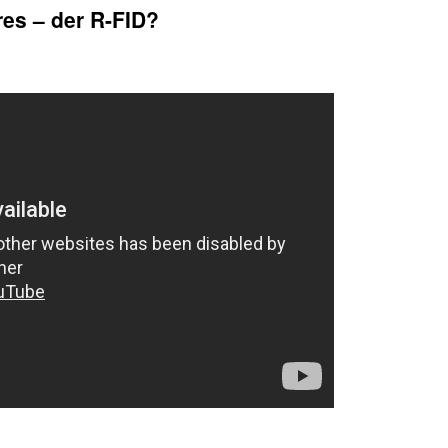
res – der R-FID?