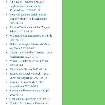
Silas Koke – Warum gibt es so
unglaublich viele christliche
Konfessionen?
2024-12-29
Post vom Kammergericht Berlin –
wegen Vorwurf Volksverhetzung
2024-07-29
Kindes-Missbrauch bei den Zeugen
Jehovas
2024-06-09
Wie Jahwe zum alleinigen Gott wurde
2024-02-10
Haben die Zeugen Jehovas die Bibel
verfälscht?
2023-03-11
Celina – ein typischer Ausstieg – zum
Nachdenken!
2023-03-07
Micha – Glückwunsch zur Freiheit
2022-08-04
Eine fremde Tochter
2022-03-13
Kindesmissbrauch vertuscht – auch
durch die Regierung!
2021-05-14
Aaron – das macht Mut! Eltern
ausgestiegen
2020-09-13
Sprengt die Fesseln in eurem Kopf!
2020-09-13
Sehr schönes Interview
2020-09-02
Charles Taze Russel – Urheber der