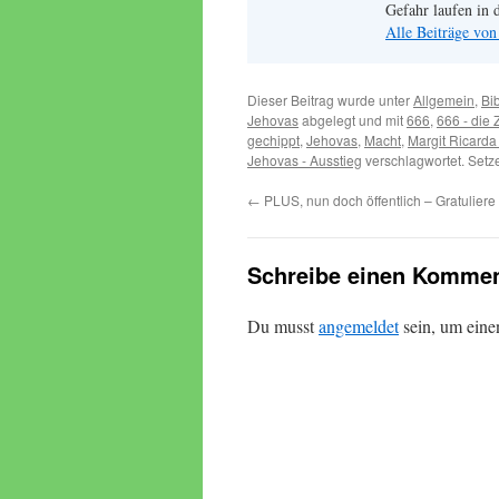
Gefahr laufen in d
Alle Beiträge von
Dieser Beitrag wurde unter
Allgemein
,
Bi
Jehovas
abgelegt und mit
666
,
666 - die 
gechippt
,
Jehovas
,
Macht
,
Margit Ricarda
Jehovas - Ausstieg
verschlagwortet. Setz
←
PLUS, nun doch öffentlich – Gratuliere 
Schreibe einen Kommen
Du musst
angemeldet
sein, um ein