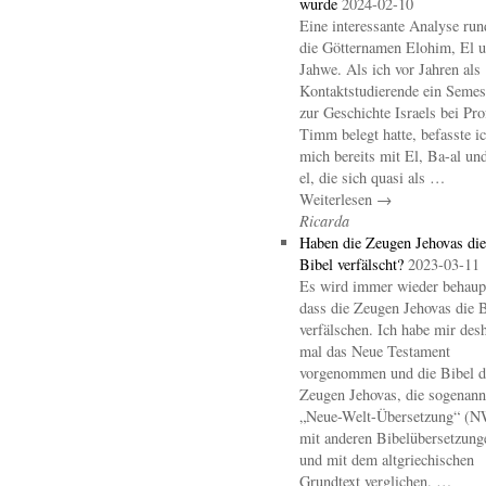
wurde
2024-02-10
Eine interessante Analyse ru
die Götternamen Elohim, El 
Jahwe. Als ich vor Jahren als
Kontaktstudierende ein Semes
zur Geschichte Israels bei Pro
Timm belegt hatte, befasste i
mich bereits mit El, Ba-al un
el, die sich quasi als …
Weiterlesen →
Ricarda
Haben die Zeugen Jehovas die
Bibel verfälscht?
2023-03-11
Es wird immer wieder behaupt
dass die Zeugen Jehovas die B
verfälschen. Ich habe mir des
mal das Neue Testament
vorgenommen und die Bibel d
Zeugen Jehovas, die sogenann
„Neue-Welt-Übersetzung“ (
mit anderen Bibelübersetzung
und mit dem altgriechischen
Grundtext verglichen. …