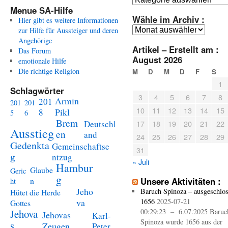
Menue SA-Hilfe
Wähle im Archiv :
Hier gibt es weitere Informationen
Wähle
zur Hilfe für Aussteiger und deren
im
Angehörige
Artikel – Erstellt am :
Archiv
Das Forum
August 2026
:
emotionale Hilfe
Die richtige Religion
M
D
M
D
F
S
1
Schlagwörter
3
4
5
6
7
8
Armin
201
201
201
10
11
12
13
14
15
Pikl
8
5
6
Brem
Deutschl
17
18
19
20
21
22
Ausstieg
en
and
24
25
26
27
28
29
Gedenkta
Gemeinschaftse
31
g
ntzug
« Juli
Hambur
Glaube
Geric
g
n
Unsere Aktivitäten :
ht
Jeho
Baruch Spinoza – ausgeschlo
Hütet die Herde
va
1656
2025-07-21
Gottes
Jehova
00:29:23 – 6.07.2025 Baruc
Jehovas
Karl-
Spinoza wurde 1656 aus der
s
Zeugen
Peter