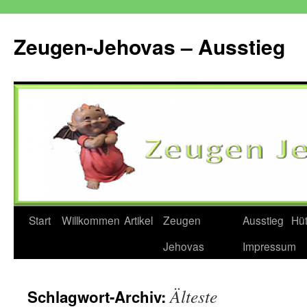
Zum
Inhalt
Zeugen-Jehovas – Ausstieg
springen
Start
Willkommen
Artikel
Zeugen
Ausstieg
Hü
Jehovas
Impressum
Älteste
Schlagwort-Archiv: