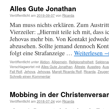
Alles Gute Jonathan
Veröffentlicht am
2019-09-07
von
Ricarda
Man muss nichts erklären. Zum Austrit
Vierzeiler: „Hiermit teile ich mit, dass 
Jehovas mehr bin. Von Kontakt jedweder
abzusehen. Sollte jemand dennoch Kont
folgt eine Strafanzeige …
Weiterlesen
Veröffentlicht unter
Aktion
,
Allgemein
,
Religionsfreiheit
,
Sektenau
Verschlagwortet mit
Alles Gute Jonathan
,
Älteste
,
Ausstieg
,
Aus
Fall Rolf
,
Jehova
,
Jehovas
,
Margit Ricarda Rolf
,
Ricarda
,
Zeuge
Schreib einen Kommentar
Mobbing in der Christenvers
Veröffentlicht am
2018-07-24
von
Ricarda