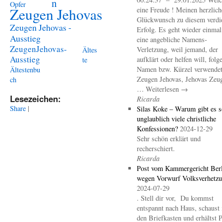
n
Opfer
Zeugen Jehovas
eine Freude ! Meinen herzlich
Glückwunsch zu diesem verdi
Zeugen Jehovas -
Erfolg. Es geht wieder einma
Ausstieg
eine angebliche Namens-
ZeugenJehovas-
Verletzung, weil jemand, der
Ältes
Ausstieg
aufklärt oder helfen will, folg
te
Namen bzw. Kürzel verwendet 
Ältestenbu
Zeugen Jehovas, Jehovas Zeu
ch
… Weiterlesen →
Lesezeichen:
Ricarda
Share
|
Silas Koke – Warum gibt es s
unglaublich viele christliche
Konfessionen?
2024-12-29
Sehr schön erklärt und
recherschiert.
Ricarda
Post vom Kammergericht Berl
wegen Vorwurf Volksverhetz
2024-07-29
. Stell dir vor, Du kommst
entspannt nach Haus, schaust 
den Briefkasten und erhältst 