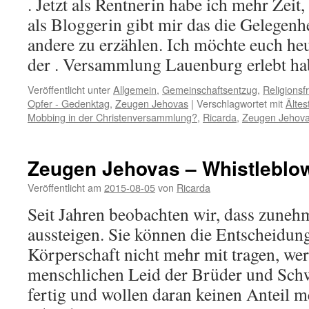
. Jetzt als Rentnerin habe ich mehr Zeit
als Bloggerin gibt mir das die Gelegenh
andere zu erzählen. Ich möchte euch heu
der . Versammlung Lauenburg erlebt 
Veröffentlicht unter
Allgemein
,
Gemeinschaftsentzug
,
Religionsfr
Opfer - Gedenktag
,
Zeugen Jehovas
|
Verschlagwortet mit
Ältes
Mobbing in der Christenversammlung?
,
Ricarda
,
Zeugen Jehov
Zeugen Jehovas – Whistleblo
Veröffentlicht am
2015-08-05
von
Ricarda
Seit Jahren beobachten wir, dass zuneh
aussteigen. Sie können die Entscheidun
Körperschaft nicht mehr mit tragen, we
menschlichen Leid der Brüder und Schw
fertig und wollen daran keinen Anteil m