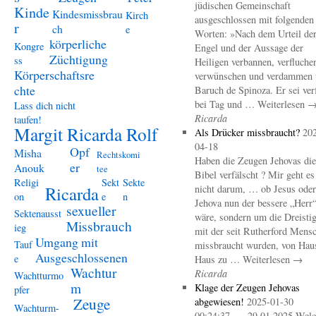
jüdischen Gemeinschaft
Kinde
Kindesmissbrau
Kirch
ausgeschlossen mit folgenden
r
ch
e
Worten: »Nach dem Urteil de
körperliche
Kongre
Engel und der Aussage der
Züchtigung
ss
Heiligen verbannen, verfluche
Körperschaftsre
verwünschen und verdammen 
chte
Baruch de Spinoza. Er sei ver
bei Tag und … Weiterlesen 
Lass dich nicht
Ricarda
taufen!
Margit Ricarda Rolf
Als Drücker missbraucht?
20
04-18
Opf
Misha
Rechtskomi
Haben die Zeugen Jehovas die
er
Anouk
tee
Bibel verfälscht ? Mir geht es
Religi
Sekt
Sekte
Ricarda
nicht darum, … ob Jesus oder
on
e
n
Jehova nun der bessere „Herr
sexueller
Sektenausst
wäre, sondern um die Dreistig
Missbrauch
ieg
mit der seit Rutherford Mens
Umgang mit
Tauf
missbraucht wurden, von Hau
Ausgeschlossenen
e
Haus zu … Weiterlesen →
Wachtur
Ricarda
Wachtturmo
m
Klage der Zeugen Jehovas
pfer
Zeuge
abgewiesen!
2025-01-30
Wachturm-
00:24:37 – 29.01.2025 Welc