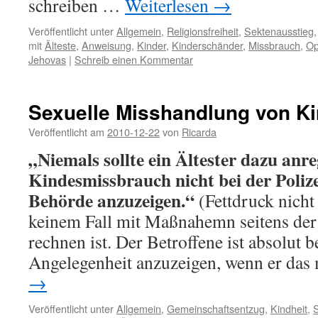
schreiben …
Weiterlesen
→
Veröffentlicht unter
Allgemein
,
Religionsfreiheit
,
Sektenausstieg
mit
Älteste
,
Anweisung
,
Kinder
,
Kinderschänder
,
Missbrauch
,
Op
Jehovas
|
Schreib einen Kommentar
Sexuelle Misshandlung von K
Veröffentlicht am
2010-12-22
von
Ricarda
„Niemals sollte ein Ältester dazu anre
Kindesmissbrauch nicht bei der Polize
Behörde anzuzeigen.“
(Fettdruck nicht
keinem Fall mit Maßnahemn seitens de
rechnen ist. Der Betroffene ist absolut b
Angelegenheit anzuzeigen, wenn er das
→
Veröffentlicht unter
Allgemein
,
Gemeinschaftsentzug
,
Kindheit
,
S