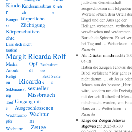
jüdischen Gemeinschaft
Kinde
Kindesmissbrau
Kirch
ausgeschlossen mit folgenden
r
ch
e
Worten: »Nach dem Urteil de
körperliche
Kongre
Engel und der Aussage der
Züchtigung
ss
Heiligen verbannen, verfluche
Körperschaftsre
verwünschen und verdammen 
chte
Baruch de Spinoza. Er sei ver
bei Tag und … Weiterlesen 
Lass dich nicht
Ricarda
taufen!
Margit Ricarda Rolf
Als Drücker missbraucht?
20
04-18
Opf
Misha
Rechtskomi
Haben die Zeugen Jehovas die
er
Anouk
tee
Bibel verfälscht ? Mir geht es
Religi
Sekt
Sekte
Ricarda
nicht darum, … ob Jesus oder
on
e
n
Jehova nun der bessere „Herr
sexueller
Sektenausst
wäre, sondern um die Dreistig
Missbrauch
ieg
mit der seit Rutherford Mens
Umgang mit
Tauf
missbraucht wurden, von Hau
Ausgeschlossenen
e
Haus zu … Weiterlesen →
Wachtur
Ricarda
Wachtturmo
m
Klage der Zeugen Jehovas
pfer
Zeuge
abgewiesen!
2025-01-30
Wachturm-
00:24:37 – 29.01.2025 Welc