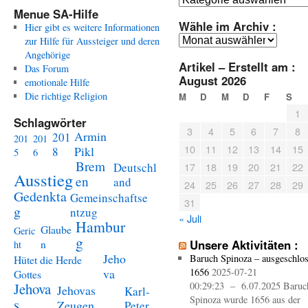
Menue SA-Hilfe
Wähle im Archiv :
Hier gibt es weitere Informationen
Wähle
zur Hilfe für Aussteiger und deren
im
Angehörige
Artikel – Erstellt am :
Archiv
Das Forum
August 2026
:
emotionale Hilfe
Die richtige Religion
M
D
M
D
F
S
1
Schlagwörter
3
4
5
6
7
8
Armin
201
201
201
10
11
12
13
14
15
Pikl
8
5
6
Brem
Deutschl
17
18
19
20
21
22
Ausstieg
en
and
24
25
26
27
28
29
Gedenkta
Gemeinschaftse
31
g
ntzug
« Juli
Hambur
Glaube
Geric
g
n
Unsere Aktivitäten :
ht
Jeho
Baruch Spinoza – ausgeschlo
Hütet die Herde
va
1656
2025-07-21
Gottes
Jehova
00:29:23 – 6.07.2025 Baruc
Jehovas
Karl-
Spinoza wurde 1656 aus der
s
Zeugen
Peter