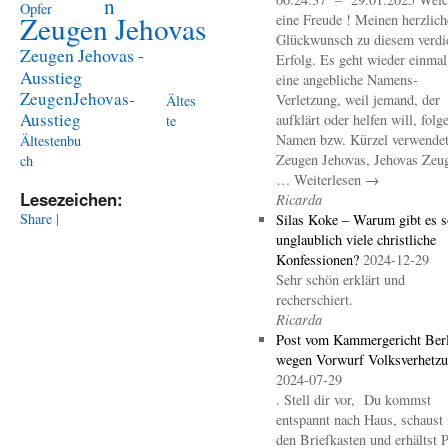
n
Opfer
Zeugen Jehovas
eine Freude ! Meinen herzlich
Glückwunsch zu diesem verdi
Zeugen Jehovas -
Erfolg. Es geht wieder einma
Ausstieg
eine angebliche Namens-
ZeugenJehovas-
Verletzung, weil jemand, der
Ältes
Ausstieg
aufklärt oder helfen will, folg
te
Namen bzw. Kürzel verwendet 
Ältestenbu
Zeugen Jehovas, Jehovas Zeu
ch
… Weiterlesen →
Lesezeichen:
Ricarda
Share
|
Silas Koke – Warum gibt es s
unglaublich viele christliche
Konfessionen?
2024-12-29
Sehr schön erklärt und
recherschiert.
Ricarda
Post vom Kammergericht Berl
wegen Vorwurf Volksverhetz
2024-07-29
. Stell dir vor, Du kommst
entspannt nach Haus, schaust 
den Briefkasten und erhältst 