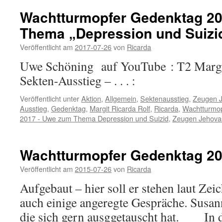
Wachtturmopfer Gedenktag 2
Thema „Depression und Suizi
Veröffentlicht am
2017-07-26
von
Ricarda
Uwe Schöning auf YouTube : T2 Margi
Sekten-Ausstieg – . . . :
Veröffentlicht unter
Aktion
,
Allgemein
,
Sektenausstieg
,
Zeugen 
Ausstieg
,
Gedenktag
,
Margit Ricarda Rolf
,
Ricarda
,
Wachtturmop
2017 - Uwe zum Thema Depression und Suizid
,
Zeugen Jehova
Wachtturmopfer Gedenktag 2
Veröffentlicht am
2015-07-26
von
Ricarda
Aufgebaut – hier soll er stehen laut Zei
auch einige angeregte Gespräche. Susann
die sich gern ausggetauscht hat. In 