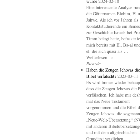
wurde
2024-02-10
Eine interessante Analyse ru
die Götternamen Elohim, El 
Jahwe. Als ich vor Jahren als
Kontaktstudierende ein Semes
zur Geschichte Israels bei Pro
Timm belegt hatte, befasste i
mich bereits mit El, Ba-al un
el, die sich quasi als …
Weiterlesen →
Ricarda
Haben die Zeugen Jehovas die
Bibel verfälscht?
2023-03-11
Es wird immer wieder behaupt
dass die Zeugen Jehovas die B
verfälschen. Ich habe mir des
mal das Neue Testament
vorgenommen und die Bibel d
Zeugen Jehovas, die sogenann
„Neue-Welt-Übersetzung“ (
mit anderen Bibelübersetzung
und mit dem altgriechischen
Grundtext verglichen. …