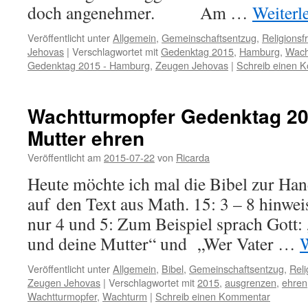
doch angenehmer. Am …
Weiterl
Veröffentlicht unter
Allgemein
,
Gemeinschaftsentzug
,
Religionsfr
Jehovas
|
Verschlagwortet mit
Gedenktag 2015
,
Hamburg
,
Wach
Gedenktag 2015 - Hamburg
,
Zeugen Jehovas
|
Schreib einen 
Wachtturmopfer Gedenktag 20
Mutter ehren
Veröffentlicht am
2015-07-22
von
Ricarda
Heute möchte ich mal die Bibel zur H
auf den Text aus Math. 15: 3 – 8 hinweis
nur 4 und 5: Zum Beispiel sprach Gott:
und deine Mutter“ und „Wer Vater …
W
Veröffentlicht unter
Allgemein
,
Bibel
,
Gemeinschaftsentzug
,
Reli
Zeugen Jehovas
|
Verschlagwortet mit
2015
,
ausgrenzen
,
ehren
Wachtturmopfer
,
Wachturm
|
Schreib einen Kommentar