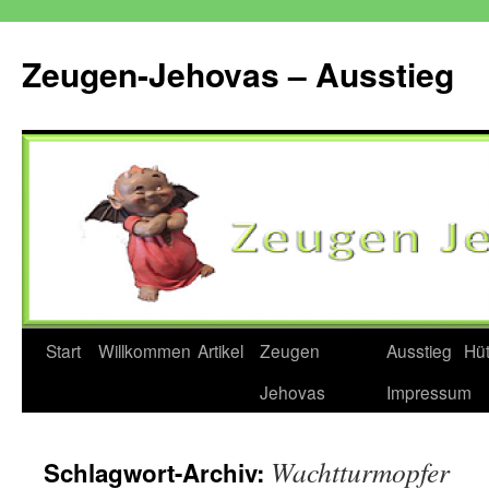
Zum
Inhalt
Zeugen-Jehovas – Ausstieg
springen
Start
Willkommen
Artikel
Zeugen
Ausstieg
Hü
Jehovas
Impressum
Wachtturmopfer
Schlagwort-Archiv: