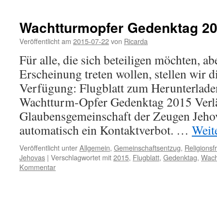
Wachtturmopfer Gedenktag 201
Veröffentlicht am
2015-07-22
von
Ricarda
Für alle, die sich beteiligen möchten, ab
Erscheinung treten wollen, stellen wir d
Verfügung: Flugblatt zum Herunterl
Wachtturm-Opfer Gedenktag 2015 Verlä
Glaubensgemeinschaft der Zeugen Jehova
automatisch ein Kontaktverbot. …
Weit
Veröffentlicht unter
Allgemein
,
Gemeinschaftsentzug
,
Religionsfr
Jehovas
|
Verschlagwortet mit
2015
,
Flugblatt
,
Gedenktag
,
Wach
Kommentar