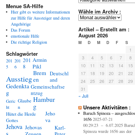
Menue SA-Hilfe
Wähle im Archiv :
Hier gibt es weitere Informationen
Wähle
zur Hilfe für Aussteiger und deren
im
Angehörige
Artikel – Erstellt am :
Archiv
Das Forum
August 2026
:
emotionale Hilfe
Die richtige Religion
M
D
M
D
F
S
1
Schlagwörter
3
4
5
6
7
8
Armin
201
201
201
10
11
12
13
14
15
Pikl
8
5
6
Brem
Deutschl
17
18
19
20
21
22
Ausstieg
en
and
24
25
26
27
28
29
Gedenkta
Gemeinschaftse
31
g
ntzug
« Juli
Hambur
Glaube
Geric
g
n
Unsere Aktivitäten :
ht
Jeho
Baruch Spinoza – ausgeschlo
Hütet die Herde
va
1656
2025-07-21
Gottes
Jehova
00:29:23 – 6.07.2025 Baruc
Jehovas
Karl-
Spinoza wurde 1656 aus der
s
Zeugen
Peter