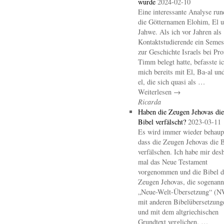
wurde
2024-02-10
Eine interessante Analyse ru
die Götternamen Elohim, El 
Jahwe. Als ich vor Jahren als
Kontaktstudierende ein Semes
zur Geschichte Israels bei Pro
Timm belegt hatte, befasste i
mich bereits mit El, Ba-al un
el, die sich quasi als …
Weiterlesen →
Ricarda
Haben die Zeugen Jehovas die
Bibel verfälscht?
2023-03-11
Es wird immer wieder behaupt
dass die Zeugen Jehovas die B
verfälschen. Ich habe mir des
mal das Neue Testament
vorgenommen und die Bibel d
Zeugen Jehovas, die sogenann
„Neue-Welt-Übersetzung“ (
mit anderen Bibelübersetzung
und mit dem altgriechischen
Grundtext verglichen. …