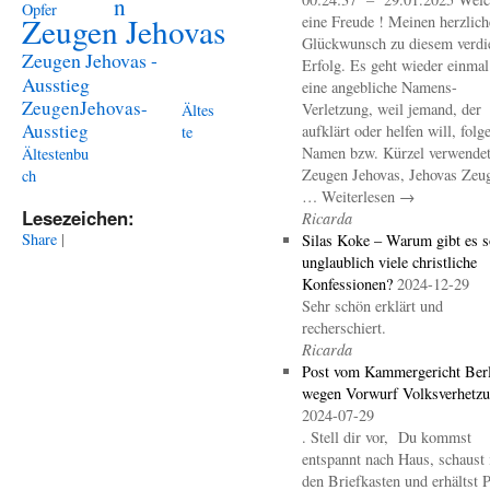
n
Opfer
Zeugen Jehovas
eine Freude ! Meinen herzlich
Glückwunsch zu diesem verdi
Zeugen Jehovas -
Erfolg. Es geht wieder einma
Ausstieg
eine angebliche Namens-
ZeugenJehovas-
Verletzung, weil jemand, der
Ältes
Ausstieg
aufklärt oder helfen will, folg
te
Namen bzw. Kürzel verwendet 
Ältestenbu
Zeugen Jehovas, Jehovas Zeu
ch
… Weiterlesen →
Lesezeichen:
Ricarda
Share
|
Silas Koke – Warum gibt es s
unglaublich viele christliche
Konfessionen?
2024-12-29
Sehr schön erklärt und
recherschiert.
Ricarda
Post vom Kammergericht Berl
wegen Vorwurf Volksverhetz
2024-07-29
. Stell dir vor, Du kommst
entspannt nach Haus, schaust 
den Briefkasten und erhältst 