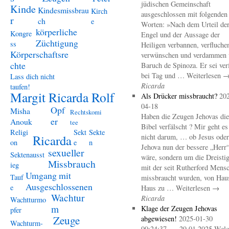
jüdischen Gemeinschaft
Kinde
Kindesmissbrau
Kirch
ausgeschlossen mit folgenden
r
ch
e
Worten: »Nach dem Urteil de
körperliche
Kongre
Engel und der Aussage der
Züchtigung
ss
Heiligen verbannen, verfluche
Körperschaftsre
verwünschen und verdammen 
chte
Baruch de Spinoza. Er sei ver
bei Tag und … Weiterlesen 
Lass dich nicht
Ricarda
taufen!
Margit Ricarda Rolf
Als Drücker missbraucht?
20
04-18
Opf
Misha
Rechtskomi
Haben die Zeugen Jehovas die
er
Anouk
tee
Bibel verfälscht ? Mir geht es
Religi
Sekt
Sekte
Ricarda
nicht darum, … ob Jesus oder
on
e
n
Jehova nun der bessere „Herr
sexueller
Sektenausst
wäre, sondern um die Dreistig
Missbrauch
ieg
mit der seit Rutherford Mens
Umgang mit
Tauf
missbraucht wurden, von Hau
Ausgeschlossenen
e
Haus zu … Weiterlesen →
Wachtur
Ricarda
Wachtturmo
m
Klage der Zeugen Jehovas
pfer
Zeuge
abgewiesen!
2025-01-30
Wachturm-
00:24:37 – 29.01.2025 Welc