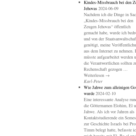
Kindes-Missbrauch bei den Z
Jehovas
2024-06-09
Nachdem ich die Dinge in Sa
„Kindes-Missbrauch bei den
Zeugen Jehovas“ öffentlich
gemacht habe, wurde ich bedr
und von der Staatsanwaltschaf
genötigt, meine Veröffentlich
aus dem Internet zu nehmen. 
müsste aufgearbeitet werden 
die Verantwortlichen sollten z
Rechenschaft gezogen …
Weiterlesen →
Karl-Peter
Wie Jahwe zum alleinigen Go
wurde
2024-02-10
Eine interessante Analyse ru
die Götternamen Elohim, El 
Jahwe. Als ich vor Jahren als
Kontaktstudierende ein Semes
zur Geschichte Israels bei Pro
Timm belegt hatte, befasste i
mich bereits mit El, Ba-al un