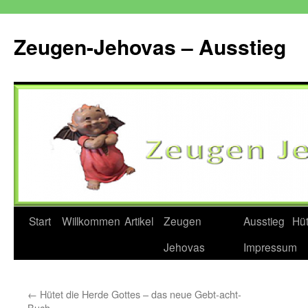
Zum
Inhalt
Zeugen-Jehovas – Ausstieg
springen
Start
Willkommen
Artikel
Zeugen
Ausstieg
Hü
Jehovas
Impressum
←
Hütet die Herde Gottes – das neue Gebt-acht-
Buch