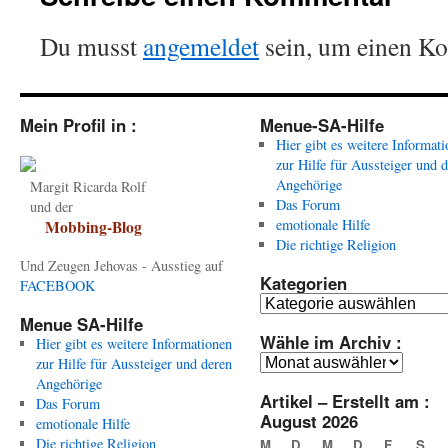
Du musst
angemeldet
sein, um einen K
Mein Profil in :
Menue-SA-Hilfe
Hier gibt es weitere Informat
zur Hilfe für Aussteiger und 
Angehörige
Margit Ricarda Rolf
Das Forum
und der
emotionale Hilfe
Mobbing-Blog
Die richtige Religion
Und Zeugen Jehovas - Ausstieg auf
Kategorien
FACEBOOK
Kategorien
Menue SA-Hilfe
Wähle im Archiv :
Hier gibt es weitere Informationen
Wähle
zur Hilfe für Aussteiger und deren
im
Angehörige
Artikel – Erstellt am :
Archiv
Das Forum
August 2026
:
emotionale Hilfe
Die richtige Religion
M
D
M
D
F
S