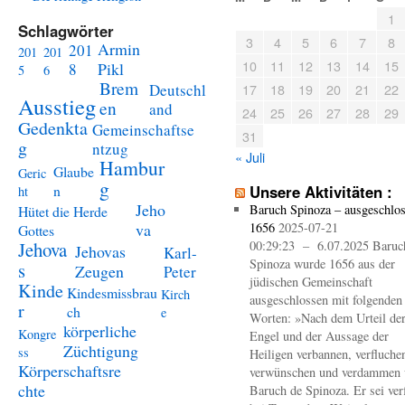
1
Schlagwörter
3
4
5
6
7
8
Armin
201
201
201
10
11
12
13
14
15
Pikl
8
5
6
Brem
Deutschl
17
18
19
20
21
22
Ausstieg
en
and
24
25
26
27
28
29
Gedenkta
Gemeinschaftse
31
g
ntzug
« Juli
Hambur
Glaube
Geric
g
n
Unsere Aktivitäten :
ht
Jeho
Baruch Spinoza – ausgeschlo
Hütet die Herde
va
1656
2025-07-21
Gottes
Jehova
00:29:23 – 6.07.2025 Baruc
Jehovas
Karl-
Spinoza wurde 1656 aus der
s
Zeugen
Peter
jüdischen Gemeinschaft
Kinde
Kindesmissbrau
Kirch
ausgeschlossen mit folgenden
r
ch
e
Worten: »Nach dem Urteil de
körperliche
Kongre
Engel und der Aussage der
Züchtigung
ss
Heiligen verbannen, verfluche
Körperschaftsre
verwünschen und verdammen 
chte
Baruch de Spinoza. Er sei ver