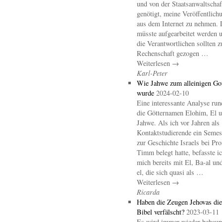
und von der Staatsanwaltschaf
genötigt, meine Veröffentlich
aus dem Internet zu nehmen. 
müsste aufgearbeitet werden 
die Verantwortlichen sollten z
Rechenschaft gezogen …
Weiterlesen →
Karl-Peter
Wie Jahwe zum alleinigen Go
wurde
2024-02-10
Eine interessante Analyse ru
die Götternamen Elohim, El 
Jahwe. Als ich vor Jahren als
Kontaktstudierende ein Semes
zur Geschichte Israels bei Pro
Timm belegt hatte, befasste i
mich bereits mit El, Ba-al un
el, die sich quasi als …
Weiterlesen →
Ricarda
Haben die Zeugen Jehovas die
Bibel verfälscht?
2023-03-11
Es wird immer wieder behaupt