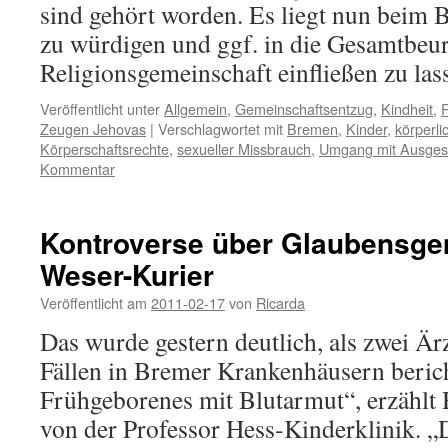
sind gehört worden. Es liegt nun beim 
zu würdigen und ggf. in die Gesamtbeur
Religionsgemeinschaft einfließen zu las
Veröffentlicht unter
Allgemein
,
Gemeinschaftsentzug
,
Kindheit
,
R
Zeugen Jehovas
|
Verschlagwortet mit
Bremen
,
Kinder
,
körperli
Körperschaftsrechte
,
sexueller Missbrauch
,
Umgang mit Ausges
Kommentar
Kontroverse über Glaubensge
Weser-Kurier
Veröffentlicht am
2011-02-17
von
Ricarda
Das wurde gestern deutlich, als zwei Ä
Fällen in Bremer Krankenhäusern berich
Frühgeborenes mit Blutarmut“, erzählt
von der Professor Hess-Kinderklinik. „