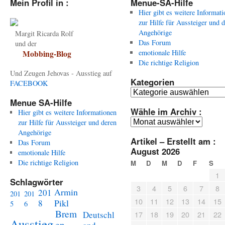
Mein Profil in :
Menue-SA-Hilfe
Hier gibt es weitere Informat
zur Hilfe für Aussteiger und 
Angehörige
Margit Ricarda Rolf
Das Forum
und der
emotionale Hilfe
Mobbing-Blog
Die richtige Religion
Und Zeugen Jehovas - Ausstieg auf
Kategorien
FACEBOOK
Kategorien
Menue SA-Hilfe
Wähle im Archiv :
Hier gibt es weitere Informationen
Wähle
zur Hilfe für Aussteiger und deren
im
Angehörige
Artikel – Erstellt am :
Archiv
Das Forum
August 2026
:
emotionale Hilfe
Die richtige Religion
M
D
M
D
F
S
1
Schlagwörter
3
4
5
6
7
8
Armin
201
201
201
10
11
12
13
14
15
Pikl
8
5
6
Brem
Deutschl
17
18
19
20
21
22
Ausstieg
en