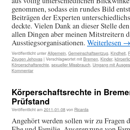
aus völlig unterschiedlichen Blickwinke
genommen, sodass ein rundes Bild entst
Beiträgen der Experten unterschiedlich
deckte. Vielen Dank an dieser Stelle den
allen Dingen aber meinen Mitstreitern 
Ausstiegsorganisationen.
Weiterlesen
Veröffentlicht unter
Allgemein
,
Gemeinschaftsentzug
,
Kindheit
,
R
Zeugen Jehovas
|
Verschlagwortet mit
Bremen
,
Kinder
,
körperli
Körperschaftsrechte
,
sexueller Missbrauch
,
Umgang mit Ausges
Kommentar
Körperschaftsrechte in Breme
Prüfstand
Veröffentlicht am
2011-01-08
von
Ricarda
Angehört werden sollen wir zu Fragen 
Ehe und Familie, Ausgrenzung von Fam