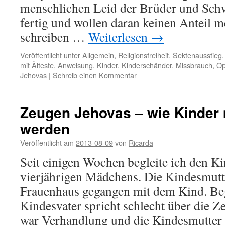
menschlichen Leid der Brüder und Schw
fertig und wollen daran keinen Anteil m
schreiben …
Weiterlesen
→
Veröffentlicht unter
Allgemein
,
Religionsfreiheit
,
Sektenausstieg
mit
Älteste
,
Anweisung
,
Kinder
,
Kinderschänder
,
Missbrauch
,
Op
Jehovas
|
Schreib einen Kommentar
Zeugen Jehovas – wie Kinder 
werden
Veröffentlicht am
2013-08-09
von
Ricarda
Seit einigen Wochen begleite ich den Ki
vierjährigen Mädchens. Die Kindesmutte
Frauenhaus gegangen mit dem Kind. Be
Kindesvater spricht schlecht über die 
war Verhandlung und die Kindesmutter 