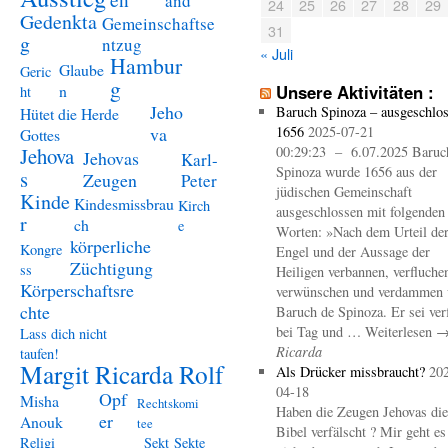
and
24
25
26
27
28
29
Gedenkta
Gemeinschaftse
31
g
ntzug
« Juli
Hambur
Glaube
Geric
g
n
Unsere Aktivitäten :
ht
Jeho
Baruch Spinoza – ausgeschlo
Hütet die Herde
va
1656
2025-07-21
Gottes
Jehova
00:29:23 – 6.07.2025 Baruc
Jehovas
Karl-
Spinoza wurde 1656 aus der
s
Zeugen
Peter
jüdischen Gemeinschaft
Kinde
Kindesmissbrau
Kirch
ausgeschlossen mit folgenden
r
ch
e
Worten: »Nach dem Urteil de
körperliche
Kongre
Engel und der Aussage der
Züchtigung
ss
Heiligen verbannen, verfluche
Körperschaftsre
verwünschen und verdammen 
chte
Baruch de Spinoza. Er sei ver
bei Tag und … Weiterlesen 
Lass dich nicht
Ricarda
taufen!
Margit Ricarda Rolf
Als Drücker missbraucht?
20
04-18
Opf
Misha
Rechtskomi
Haben die Zeugen Jehovas die
er
Anouk
tee
Bibel verfälscht ? Mir geht es
Religi
Sekt
Sekte