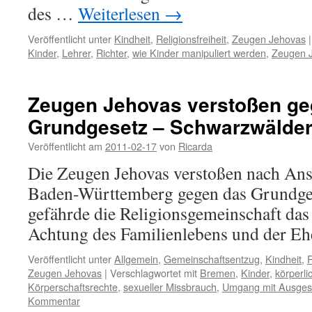
des …
Weiterlesen
→
Veröffentlicht unter
Kindheit
,
Religionsfreiheit
,
Zeugen Jehovas
|
Kinder
,
Lehrer
,
Richter
,
wie Kinder manipuliert werden
,
Zeugen 
Zeugen Jehovas verstoßen ge
Grundgesetz – Schwarzwälder
Veröffentlicht am
2011-02-17
von
Ricarda
Die Zeugen Jehovas verstoßen nach Ans
Baden-Württemberg gegen das Grundges
gefährde die Religionsgemeinschaft das
Achtung des Familienlebens und der Eh
Veröffentlicht unter
Allgemein
,
Gemeinschaftsentzug
,
Kindheit
,
R
Zeugen Jehovas
|
Verschlagwortet mit
Bremen
,
Kinder
,
körperli
Körperschaftsrechte
,
sexueller Missbrauch
,
Umgang mit Ausges
Kommentar