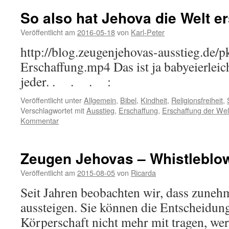
So also hat Jehova die Welt e
Veröffentlicht am
2016-05-18
von
Karl-Peter
http://blog.zeugenjehovas-ausstieg.de
Erschaffung.mp4 Das ist ja babyeierleich
jeder. . . . :
Veröffentlicht unter
Allgemein
,
Bibel
,
Kindheit
,
Religionsfreiheit
,
Verschlagwortet mit
Ausstieg
,
Erschaffung
,
Erschaffung der Wel
Kommentar
Zeugen Jehovas – Whistleblo
Veröffentlicht am
2015-08-05
von
Ricarda
Seit Jahren beobachten wir, dass zuneh
aussteigen. Sie können die Entscheidun
Körperschaft nicht mehr mit tragen, we