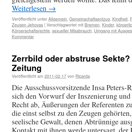
Weiterlesen
→
Veröffentlicht unter
Allgemein
,
Gemeinschaftsentzug
,
Kindheit
,
R
Zeugen Jehovas
|
Verschlagwortet mit
Bremen
,
Kinder
,
körperli
Körperschaftsrechte
,
sexueller Missbrauch
,
Umgang mit Ausges
Kommentar
Zerrbild oder abstruse Sekte?
Zeitung
Veröffentlicht am
2011-02-17
von
Ricarda
Die Ausschussvorsitzende Insa Peters-
sich den Vorwurf der Inszenierung und 
Recht ab, Äußerungen der Referenten zu
die einst selbst zu den Zeugen gehörten,
seelische Gewalt, denen Abtrünnige ausg
Kontakt mit ihnen werde untersagt, der 