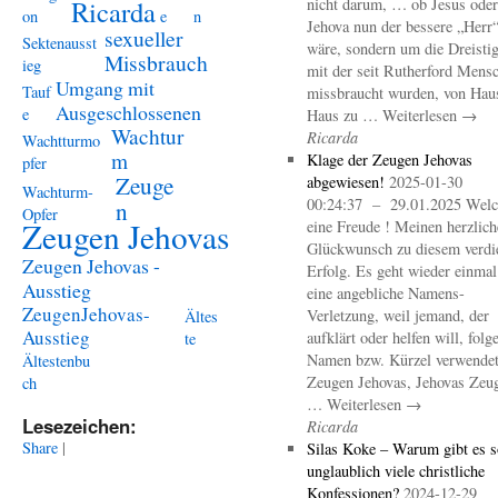
Ricarda
nicht darum, … ob Jesus oder
on
e
n
Jehova nun der bessere „Herr
sexueller
Sektenausst
wäre, sondern um die Dreistig
Missbrauch
ieg
mit der seit Rutherford Mens
Umgang mit
Tauf
missbraucht wurden, von Hau
Ausgeschlossenen
e
Haus zu … Weiterlesen →
Wachtur
Ricarda
Wachtturmo
m
Klage der Zeugen Jehovas
pfer
Zeuge
abgewiesen!
2025-01-30
Wachturm-
00:24:37 – 29.01.2025 Welc
n
Opfer
Zeugen Jehovas
eine Freude ! Meinen herzlich
Glückwunsch zu diesem verdi
Zeugen Jehovas -
Erfolg. Es geht wieder einma
Ausstieg
eine angebliche Namens-
ZeugenJehovas-
Verletzung, weil jemand, der
Ältes
Ausstieg
aufklärt oder helfen will, folg
te
Namen bzw. Kürzel verwendet 
Ältestenbu
Zeugen Jehovas, Jehovas Zeu
ch
… Weiterlesen →
Lesezeichen:
Ricarda
Share
|
Silas Koke – Warum gibt es s
unglaublich viele christliche
Konfessionen?
2024-12-29