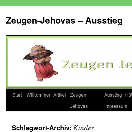
Zum
Inhalt
Zeugen-Jehovas – Ausstieg
springen
Start
Willkommen
Artikel
Zeugen
Ausstieg
Hü
Jehovas
Impressum
Kinder
Schlagwort-Archiv: