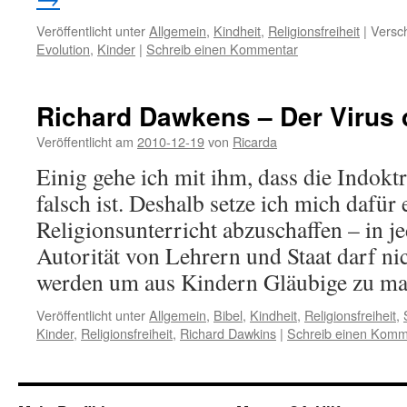
Veröffentlicht unter
Allgemein
,
Kindheit
,
Religionsfreiheit
|
Versch
Evolution
,
Kinder
|
Schreib einen Kommentar
Richard Dawkens – Der Virus
Veröffentlicht am
2010-12-19
von
Ricarda
Einig gehe ich mit ihm, dass die Indok
falsch ist. Deshalb setze ich mich dafür 
Religionsunterricht abzuschaffen – in j
Autorität von Lehrern und Staat darf ni
werden um aus Kindern Gläubige zu m
Veröffentlicht unter
Allgemein
,
Bibel
,
Kindheit
,
Religionsfreiheit
,
Kinder
,
Religionsfreiheit
,
Richard Dawkins
|
Schreib einen Komm