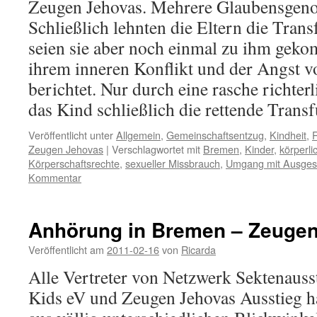
Zeugen Jehovas. Mehrere Glaubensgeno
Schließlich lehnten die Eltern die Trans
seien sie aber noch einmal zu ihm gek
ihrem inneren Konflikt und der Angst 
berichtet. Nur durch eine rasche richter
das Kind schließlich die rettende Trans
Veröffentlicht unter
Allgemein
,
Gemeinschaftsentzug
,
Kindheit
,
R
Zeugen Jehovas
|
Verschlagwortet mit
Bremen
,
Kinder
,
körperli
Körperschaftsrechte
,
sexueller Missbrauch
,
Umgang mit Ausges
Kommentar
Anhörung in Bremen – Zeuge
Veröffentlicht am
2011-02-16
von
Ricarda
Alle Vertreter von Netzwerk Sektenausst
Kids eV und Zeugen Jehovas Ausstieg h