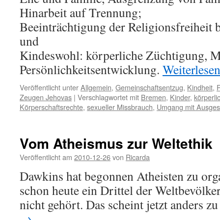
Hinarbeit auf Trennung;
Beeinträchtigung der Religionsfreiheit 
und
Kindeswohl: körperliche Züchtigung, M
Persönlichkeitsentwicklung.
Weiterlese
Veröffentlicht unter
Allgemein
,
Gemeinschaftsentzug
,
Kindheit
,
R
Zeugen Jehovas
|
Verschlagwortet mit
Bremen
,
Kinder
,
körperli
Körperschaftsrechte
,
sexueller Missbrauch
,
Umgang mit Ausges
Vom Atheismus zur Weltethik
Veröffentlicht am
2010-12-26
von
Ricarda
Dawkins hat begonnen Atheisten zu org
schon heute ein Drittel der Weltbevölke
nicht gehört. Das scheint jetzt anders z
→