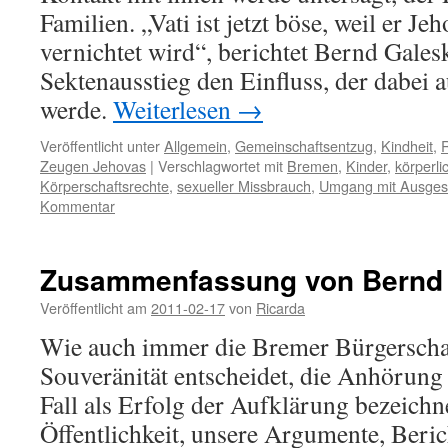
Familien. „Vati ist jetzt böse, weil er Je
vernichtet wird“, berichtet Bernd Gale
Sektenausstieg den Einfluss, der dabei 
werde.
Weiterlesen
→
Veröffentlicht unter
Allgemein
,
Gemeinschaftsentzug
,
Kindheit
,
R
Zeugen Jehovas
|
Verschlagwortet mit
Bremen
,
Kinder
,
körperli
Körperschaftsrechte
,
sexueller Missbrauch
,
Umgang mit Ausges
Kommentar
Zusammenfassung von Bernd 
Veröffentlicht am
2011-02-17
von
Ricarda
Wie auch immer die Bremer Bürgerschaf
Souveränität entscheidet, die Anhörung
Fall als Erfolg der Aufklärung bezeichn
Öffentlichkeit, unsere Argumente, Beri