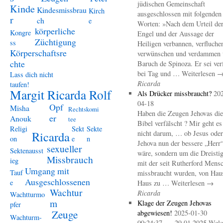
jüdischen Gemeinschaft
Kinde
Kindesmissbrau
Kirch
ausgeschlossen mit folgenden
r
ch
e
Worten: »Nach dem Urteil de
körperliche
Kongre
Engel und der Aussage der
Züchtigung
ss
Heiligen verbannen, verfluche
Körperschaftsre
verwünschen und verdammen 
chte
Baruch de Spinoza. Er sei ver
bei Tag und … Weiterlesen 
Lass dich nicht
Ricarda
taufen!
Margit Ricarda Rolf
Als Drücker missbraucht?
20
04-18
Opf
Misha
Rechtskomi
Haben die Zeugen Jehovas die
er
Anouk
tee
Bibel verfälscht ? Mir geht es
Religi
Sekt
Sekte
Ricarda
nicht darum, … ob Jesus oder
on
e
n
Jehova nun der bessere „Herr
sexueller
Sektenausst
wäre, sondern um die Dreistig
Missbrauch
ieg
mit der seit Rutherford Mens
Umgang mit
Tauf
missbraucht wurden, von Hau
Ausgeschlossenen
e
Haus zu … Weiterlesen →
Wachtur
Ricarda
Wachtturmo
m
Klage der Zeugen Jehovas
pfer
Zeuge
abgewiesen!
2025-01-30
Wachturm-
00:24:37 – 29.01.2025 Welc