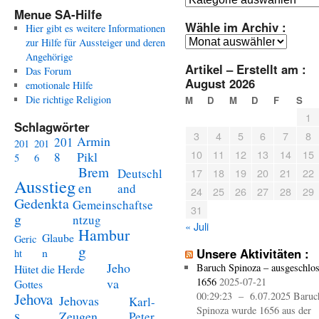
Menue SA-Hilfe
Wähle im Archiv :
Hier gibt es weitere Informationen
Wähle
zur Hilfe für Aussteiger und deren
im
Angehörige
Artikel – Erstellt am :
Archiv
Das Forum
August 2026
:
emotionale Hilfe
Die richtige Religion
M
D
M
D
F
S
1
Schlagwörter
3
4
5
6
7
8
Armin
201
201
201
10
11
12
13
14
15
Pikl
8
5
6
Brem
Deutschl
17
18
19
20
21
22
Ausstieg
en
and
24
25
26
27
28
29
Gedenkta
Gemeinschaftse
31
g
ntzug
« Juli
Hambur
Glaube
Geric
g
n
Unsere Aktivitäten :
ht
Jeho
Baruch Spinoza – ausgeschlo
Hütet die Herde
va
1656
2025-07-21
Gottes
Jehova
00:29:23 – 6.07.2025 Baruc
Jehovas
Karl-
Spinoza wurde 1656 aus der
s
Zeugen
Peter