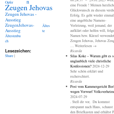
n
Opfer
Zeugen Jehovas
eine Freude ! Meinen herzlich
Glückwunsch zu diesem verdi
Zeugen Jehovas -
Erfolg. Es geht wieder einma
Ausstieg
eine angebliche Namens-
ZeugenJehovas-
Verletzung, weil jemand, der
Ältes
Ausstieg
aufklärt oder helfen will, folg
te
Namen bzw. Kürzel verwendet 
Ältestenbu
Zeugen Jehovas, Jehovas Zeu
ch
… Weiterlesen →
Lesezeichen:
Ricarda
Share
|
Silas Koke – Warum gibt es s
unglaublich viele christliche
Konfessionen?
2024-12-29
Sehr schön erklärt und
recherschiert.
Ricarda
Post vom Kammergericht Berl
wegen Vorwurf Volksverhetz
2024-07-29
. Stell dir vor, Du kommst
entspannt nach Haus, schaust 
den Briefkasten und erhältst 