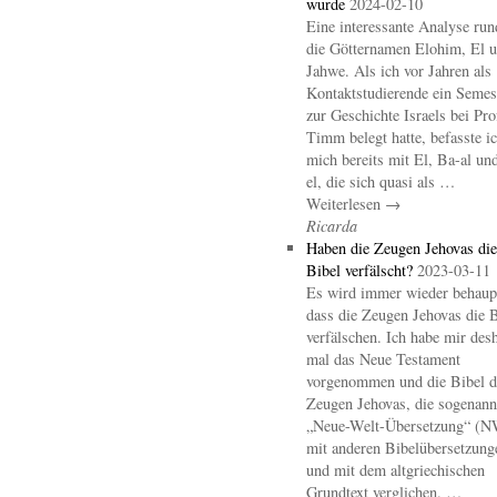
wurde
2024-02-10
Eine interessante Analyse ru
die Götternamen Elohim, El 
Jahwe. Als ich vor Jahren als
Kontaktstudierende ein Semes
zur Geschichte Israels bei Pro
Timm belegt hatte, befasste i
mich bereits mit El, Ba-al un
el, die sich quasi als …
Weiterlesen →
Ricarda
Haben die Zeugen Jehovas die
Bibel verfälscht?
2023-03-11
Es wird immer wieder behaupt
dass die Zeugen Jehovas die B
verfälschen. Ich habe mir des
mal das Neue Testament
vorgenommen und die Bibel d
Zeugen Jehovas, die sogenann
„Neue-Welt-Übersetzung“ (
mit anderen Bibelübersetzung
und mit dem altgriechischen
Grundtext verglichen. …