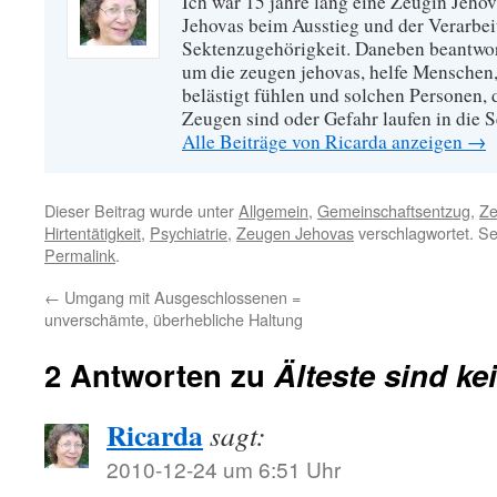
Ich war 15 jahre lang eine Zeugin Jeho
Jehovas beim Ausstieg und der Verarbei
Sektenzugehörigkeit. Daneben beantwort
um die zeugen jehovas, helfe Menschen,
belästigt fühlen und solchen Personen,
Zeugen sind oder Gefahr laufen in die S
Alle Beiträge von Ricarda anzeigen
→
Dieser Beitrag wurde unter
Allgemein
,
Gemeinschaftsentzug
,
Ze
Hirtentätigkeit
,
Psychiatrie
,
Zeugen Jehovas
verschlagwortet. Se
Permalink
.
←
Umgang mit Ausgeschlossenen =
unverschämte, überhebliche Haltung
2 Antworten zu
Älteste sind ke
Ricarda
sagt:
2010-12-24 um 6:51 Uhr