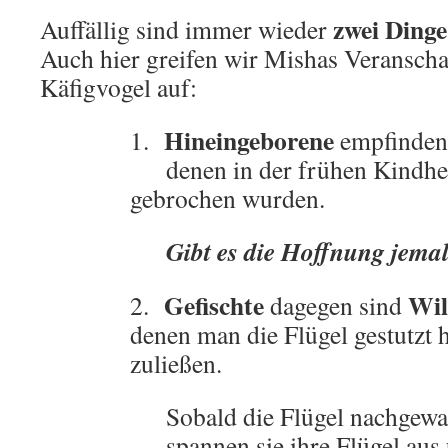
zwei Dinge
Auffällig sind immer wieder
Auch hier greifen wir Mishas Veransch
Käfigvogel auf:
Hineingeborene
1.
empfinden 
.
denen in der frühen Kindheit
gebrochen wurden.
Gibt es die Hoffnung jemals
.
Gefischte
Wil
2.
dagegen sind
denen man die Flügel gestutzt h
zuließen.
.
Sobald die Flügel nachgewac
.
spannen sie ihre Flügel aus u