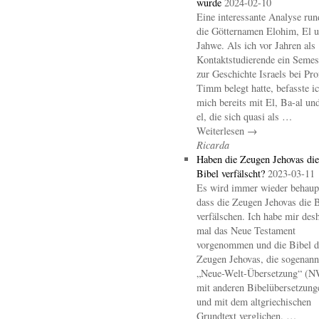
wurde
2024-02-10
Eine interessante Analyse ru
die Götternamen Elohim, El 
Jahwe. Als ich vor Jahren als
Kontaktstudierende ein Semes
zur Geschichte Israels bei Pro
Timm belegt hatte, befasste i
mich bereits mit El, Ba-al un
el, die sich quasi als …
Weiterlesen →
Ricarda
Haben die Zeugen Jehovas die
Bibel verfälscht?
2023-03-11
Es wird immer wieder behaupt
dass die Zeugen Jehovas die B
verfälschen. Ich habe mir des
mal das Neue Testament
vorgenommen und die Bibel d
Zeugen Jehovas, die sogenann
„Neue-Welt-Übersetzung“ (
mit anderen Bibelübersetzung
und mit dem altgriechischen
Grundtext verglichen. …