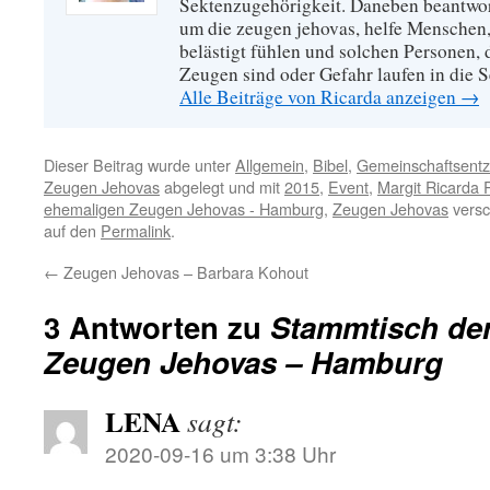
Sektenzugehörigkeit. Daneben beantwort
um die zeugen jehovas, helfe Menschen,
belästigt fühlen und solchen Personen,
Zeugen sind oder Gefahr laufen in die S
Alle Beiträge von Ricarda anzeigen
→
Dieser Beitrag wurde unter
Allgemein
,
Bibel
,
Gemeinschaftsent
Zeugen Jehovas
abgelegt und mit
2015
,
Event
,
Margit Ricarda R
ehemaligen Zeugen Jehovas - Hamburg
,
Zeugen Jehovas
versc
auf den
Permalink
.
←
Zeugen Jehovas – Barbara Kohout
3 Antworten zu
Stammtisch de
Zeugen Jehovas – Hamburg
LENA
sagt:
2020-09-16 um 3:38 Uhr