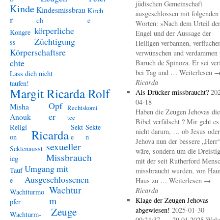
jüdischen Gemeinschaft
Kinde
Kindesmissbrau
Kirch
ausgeschlossen mit folgenden
r
ch
e
Worten: »Nach dem Urteil de
körperliche
Kongre
Engel und der Aussage der
Züchtigung
ss
Heiligen verbannen, verfluche
Körperschaftsre
verwünschen und verdammen 
chte
Baruch de Spinoza. Er sei ver
bei Tag und … Weiterlesen 
Lass dich nicht
Ricarda
taufen!
Margit Ricarda Rolf
Als Drücker missbraucht?
20
04-18
Opf
Misha
Rechtskomi
Haben die Zeugen Jehovas die
er
Anouk
tee
Bibel verfälscht ? Mir geht es
Religi
Sekt
Sekte
Ricarda
nicht darum, … ob Jesus oder
on
e
n
Jehova nun der bessere „Herr
sexueller
Sektenausst
wäre, sondern um die Dreistig
Missbrauch
ieg
mit der seit Rutherford Mens
Umgang mit
Tauf
missbraucht wurden, von Hau
Ausgeschlossenen
e
Haus zu … Weiterlesen →
Wachtur
Ricarda
Wachtturmo
m
Klage der Zeugen Jehovas
pfer
Zeuge
abgewiesen!
2025-01-30
Wachturm-
00:24:37 – 29.01.2025 Welc