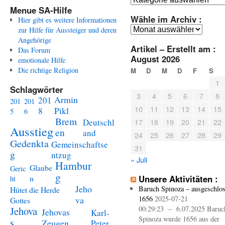
Menue SA-Hilfe
Wähle im Archiv :
Hier gibt es weitere Informationen
Wähle
zur Hilfe für Aussteiger und deren
im
Angehörige
Artikel – Erstellt am :
Archiv
Das Forum
August 2026
:
emotionale Hilfe
Die richtige Religion
M
D
M
D
F
S
1
Schlagwörter
3
4
5
6
7
8
Armin
201
201
201
10
11
12
13
14
15
Pikl
8
5
6
Brem
Deutschl
17
18
19
20
21
22
Ausstieg
en
and
24
25
26
27
28
29
Gedenkta
Gemeinschaftse
31
g
ntzug
« Juli
Hambur
Glaube
Geric
g
n
Unsere Aktivitäten :
ht
Jeho
Baruch Spinoza – ausgeschlo
Hütet die Herde
va
1656
2025-07-21
Gottes
Jehova
00:29:23 – 6.07.2025 Baruc
Jehovas
Karl-
Spinoza wurde 1656 aus der
s
Zeugen
Peter