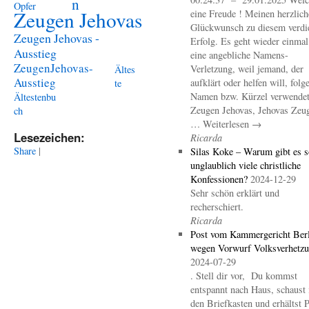
n
Opfer
Zeugen Jehovas
eine Freude ! Meinen herzlich
Glückwunsch zu diesem verdi
Zeugen Jehovas -
Erfolg. Es geht wieder einma
Ausstieg
eine angebliche Namens-
ZeugenJehovas-
Verletzung, weil jemand, der
Ältes
Ausstieg
aufklärt oder helfen will, folg
te
Namen bzw. Kürzel verwendet 
Ältestenbu
Zeugen Jehovas, Jehovas Zeu
ch
… Weiterlesen →
Lesezeichen:
Ricarda
Share
|
Silas Koke – Warum gibt es s
unglaublich viele christliche
Konfessionen?
2024-12-29
Sehr schön erklärt und
recherschiert.
Ricarda
Post vom Kammergericht Berl
wegen Vorwurf Volksverhetz
2024-07-29
. Stell dir vor, Du kommst
entspannt nach Haus, schaust 
den Briefkasten und erhältst 