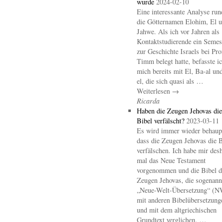
wurde
2024-02-10
Eine interessante Analyse ru
die Götternamen Elohim, El 
Jahwe. Als ich vor Jahren als
Kontaktstudierende ein Semes
zur Geschichte Israels bei Pro
Timm belegt hatte, befasste i
mich bereits mit El, Ba-al un
el, die sich quasi als …
Weiterlesen →
Ricarda
Haben die Zeugen Jehovas die
Bibel verfälscht?
2023-03-11
Es wird immer wieder behaupt
dass die Zeugen Jehovas die B
verfälschen. Ich habe mir des
mal das Neue Testament
vorgenommen und die Bibel d
Zeugen Jehovas, die sogenann
„Neue-Welt-Übersetzung“ (
mit anderen Bibelübersetzung
und mit dem altgriechischen
Grundtext verglichen. …