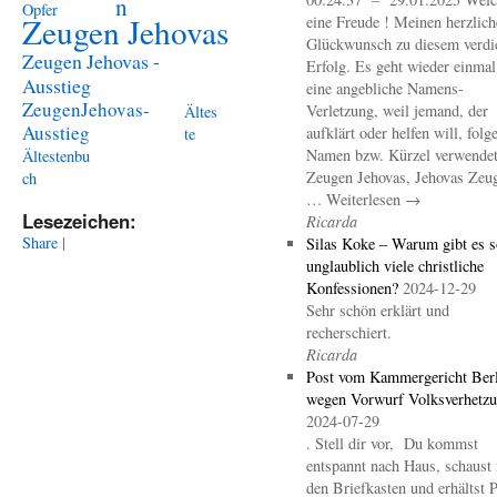
n
Opfer
Zeugen Jehovas
eine Freude ! Meinen herzlich
Glückwunsch zu diesem verdi
Zeugen Jehovas -
Erfolg. Es geht wieder einma
Ausstieg
eine angebliche Namens-
ZeugenJehovas-
Verletzung, weil jemand, der
Ältes
Ausstieg
aufklärt oder helfen will, folg
te
Namen bzw. Kürzel verwendet 
Ältestenbu
Zeugen Jehovas, Jehovas Zeu
ch
… Weiterlesen →
Lesezeichen:
Ricarda
Share
|
Silas Koke – Warum gibt es s
unglaublich viele christliche
Konfessionen?
2024-12-29
Sehr schön erklärt und
recherschiert.
Ricarda
Post vom Kammergericht Berl
wegen Vorwurf Volksverhetz
2024-07-29
. Stell dir vor, Du kommst
entspannt nach Haus, schaust 
den Briefkasten und erhältst 