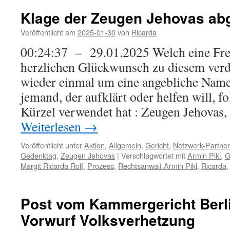
Klage der Zeugen Jehovas ab
Veröffentlicht am
2025-01-30
von
Ricarda
00:24:37 – 29.01.2025 Welch eine Fr
herzlichen Glückwunsch zu diesem verdi
wieder einmal um eine angebliche Name
jemand, der aufklärt oder helfen will, 
Kürzel verwendet hat : Zeugen Jehovas
Weiterlesen
→
Veröffentlicht unter
Aktion
,
Allgemein
,
Gericht
,
Netzwerk-Partner
Gedenktag
,
Zeugen Jehovas
|
Verschlagwortet mit
Armin Pikl
,
G
Margit Ricarda Rolf
,
Prozess
,
Rechtsanwalt Armin Pikl
,
Ricarda
Post vom Kammergericht Berl
Vorwurf Volksverhetzung