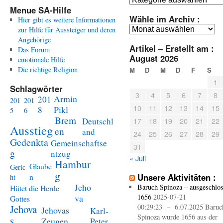
Menue SA-Hilfe
Wähle im Archiv :
Hier gibt es weitere Informationen
Wähle
zur Hilfe für Aussteiger und deren
im
Angehörige
Artikel – Erstellt am :
Archiv
Das Forum
August 2026
:
emotionale Hilfe
Die richtige Religion
M
D
M
D
F
S
1
Schlagwörter
3
4
5
6
7
8
Armin
201
201
201
10
11
12
13
14
15
Pikl
8
5
6
Brem
Deutschl
17
18
19
20
21
22
Ausstieg
en
and
24
25
26
27
28
29
Gedenkta
Gemeinschaftse
31
g
ntzug
« Juli
Hambur
Glaube
Geric
g
n
Unsere Aktivitäten :
ht
Jeho
Baruch Spinoza – ausgeschlo
Hütet die Herde
va
1656
2025-07-21
Gottes
Jehova
00:29:23 – 6.07.2025 Baruc
Jehovas
Karl-
Spinoza wurde 1656 aus der
s
Zeugen
Peter