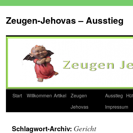
Zum
Inhalt
Zeugen-Jehovas – Ausstieg
springen
Start
Willkommen
Artikel
Zeugen
Ausstieg
Hü
Jehovas
Impressum
Gericht
Schlagwort-Archiv: