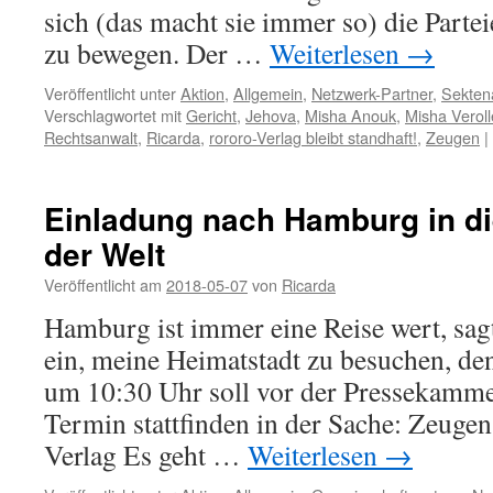
sich (das macht sie immer so) die Parte
zu bewegen. Der …
Weiterlesen
→
Veröffentlicht unter
Aktion
,
Allgemein
,
Netzwerk-Partner
,
Sekten
Verschlagwortet mit
Gericht
,
Jehova
,
Misha Anouk
,
Misha Veroll
Rechtsanwalt
,
Ricarda
,
rororo-Verlag bleibt standhaft!
,
Zeugen
|
Einladung nach Hamburg in di
der Welt
Veröffentlicht am
2018-05-07
von
Ricarda
Hamburg ist immer eine Reise wert, sag
ein, meine Heimatstadt zu besuchen, de
um 10:30 Uhr soll vor der Pressekamm
Termin stattfinden in der Sache: Zeuge
Verlag Es geht …
Weiterlesen
→