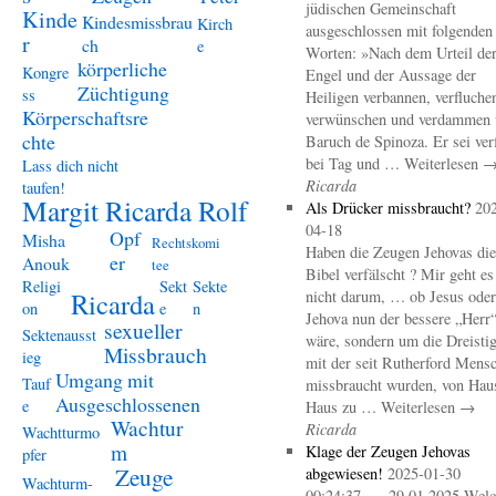
jüdischen Gemeinschaft
Kinde
Kindesmissbrau
Kirch
ausgeschlossen mit folgenden
r
ch
e
Worten: »Nach dem Urteil de
körperliche
Kongre
Engel und der Aussage der
Züchtigung
ss
Heiligen verbannen, verfluche
Körperschaftsre
verwünschen und verdammen 
chte
Baruch de Spinoza. Er sei ver
bei Tag und … Weiterlesen 
Lass dich nicht
Ricarda
taufen!
Margit Ricarda Rolf
Als Drücker missbraucht?
20
04-18
Opf
Misha
Rechtskomi
Haben die Zeugen Jehovas die
er
Anouk
tee
Bibel verfälscht ? Mir geht es
Religi
Sekt
Sekte
Ricarda
nicht darum, … ob Jesus oder
on
e
n
Jehova nun der bessere „Herr
sexueller
Sektenausst
wäre, sondern um die Dreistig
Missbrauch
ieg
mit der seit Rutherford Mens
Umgang mit
Tauf
missbraucht wurden, von Hau
Ausgeschlossenen
e
Haus zu … Weiterlesen →
Wachtur
Ricarda
Wachtturmo
m
Klage der Zeugen Jehovas
pfer
Zeuge
abgewiesen!
2025-01-30
Wachturm-
00:24:37 – 29.01.2025 Welc