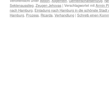
Veröffentlicht unter
Aktion
,
Allgemein
,
Gemeinschaftsentzug
,
Ne
Sektenausstieg
,
Zeugen Jehovas
|
Verschlagwortet mit
Armin Pi
nach Hamburg
,
Einladung nach Hamburg in die schönste Stadt 
Hamburg
,
Prozess
,
Ricarda
,
Verhandlung
|
Schreib einen Komm