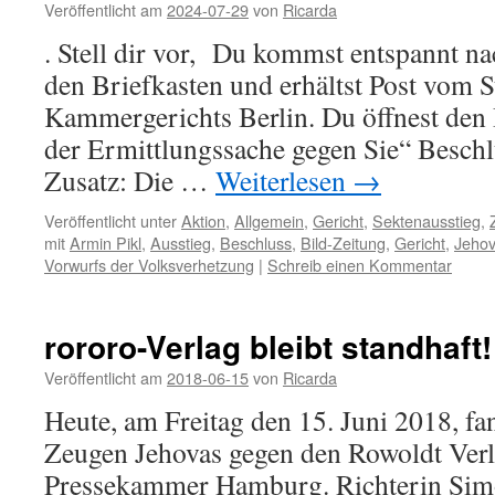
Veröffentlicht am
2024-07-29
von
Ricarda
. Stell dir vor, Du kommst entspannt na
den Briefkasten und erhältst Post vom S
Kammergerichts Berlin. Du öffnest den 
der Ermittlungssache gegen Sie“ Beschl
Zusatz: Die …
Weiterlesen
→
Veröffentlicht unter
Aktion
,
Allgemein
,
Gericht
,
Sektenausstieg
,
mit
Armin Pikl
,
Ausstieg
,
Beschluss
,
Bild-Zeitung
,
Gericht
,
Jeho
Vorwurfs der Volksverhetzung
|
Schreib einen Kommentar
rororo-Verlag bleibt standhaft!
Veröffentlicht am
2018-06-15
von
Ricarda
Heute, am Freitag den 15. Juni 2018, fa
Zeugen Jehovas gegen den Rowoldt Verla
Pressekammer Hamburg. Richterin Sim