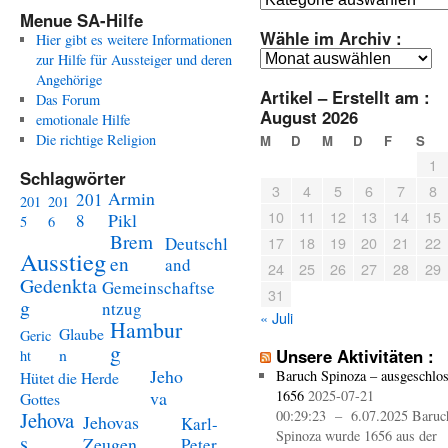
Menue SA-Hilfe
Wähle im Archiv :
Hier gibt es weitere Informationen
Wähle
zur Hilfe für Aussteiger und deren
im
Angehörige
Artikel – Erstellt am :
Archiv
Das Forum
August 2026
:
emotionale Hilfe
Die richtige Religion
M
D
M
D
F
S
1
Schlagwörter
3
4
5
6
7
8
Armin
201
201
201
10
11
12
13
14
15
Pikl
8
5
6
Brem
Deutschl
17
18
19
20
21
22
Ausstieg
en
and
24
25
26
27
28
29
Gedenkta
Gemeinschaftse
31
g
ntzug
« Juli
Hambur
Glaube
Geric
g
n
Unsere Aktivitäten :
ht
Jeho
Baruch Spinoza – ausgeschlo
Hütet die Herde
va
1656
2025-07-21
Gottes
Jehova
00:29:23 – 6.07.2025 Baruc
Jehovas
Karl-
Spinoza wurde 1656 aus der
s
Zeugen
Peter