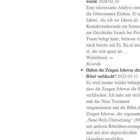
wurde
2024-02-10
Eine interessante Analyse ru
die Götternamen Elohim, El 
Jahwe. Als ich vor Jahren als
Kontaktstudierende ein Semes
zur Geschichte Israels bei Pro
Timm belegt hatte, befasste i
mich bereits mit El, Ba-al un
el, die sich quasi als …
Weiterlesen →
Ricarda
Haben die Zeugen Jehovas die
Bibel verfälscht?
2023-03-11
Es wird immer wieder behaupt
dass die Zeugen Jehovas die B
verfälschen. Ich habe mir des
mal das Neue Testament
vorgenommen und die Bibel d
Zeugen Jehovas, die sogenann
„Neue-Welt-Übersetzung“ (
mit anderen Bibelübersetzung
und mit dem altgriechischen
Grundtext verglichen. …