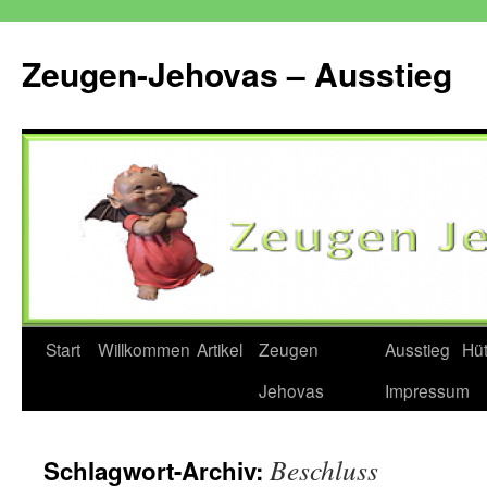
Zum
Inhalt
Zeugen-Jehovas – Ausstieg
springen
Start
Willkommen
Artikel
Zeugen
Ausstieg
Hü
Jehovas
Impressum
Beschluss
Schlagwort-Archiv: