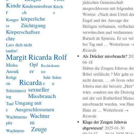
jüdischen Gemeinschaft
Kinde
Kindesmissbrau
Kirch
ausgeschlossen mit folgenden
r
ch
e
Worten: »Nach dem Urteil de
körperliche
Kongre
Engel und der Aussage der
Züchtigung
ss
Heiligen verbannen, verfluche
Körperschaftsre
verwünschen und verdammen 
chte
Baruch de Spinoza. Er sei ver
bei Tag und … Weiterlesen 
Lass dich nicht
Ricarda
taufen!
Margit Ricarda Rolf
Als Drücker missbraucht?
20
04-18
Opf
Misha
Rechtskomi
Haben die Zeugen Jehovas die
er
Anouk
tee
Bibel verfälscht ? Mir geht es
Religi
Sekt
Sekte
Ricarda
nicht darum, … ob Jesus oder
on
e
n
Jehova nun der bessere „Herr
sexueller
Sektenausst
wäre, sondern um die Dreistig
Missbrauch
ieg
mit der seit Rutherford Mens
Umgang mit
Tauf
missbraucht wurden, von Hau
Ausgeschlossenen
e
Haus zu … Weiterlesen →
Wachtur
Ricarda
Wachtturmo
m
Klage der Zeugen Jehovas
pfer
Zeuge
abgewiesen!
2025-01-30
Wachturm-
00:24:37 – 29.01.2025 Welc