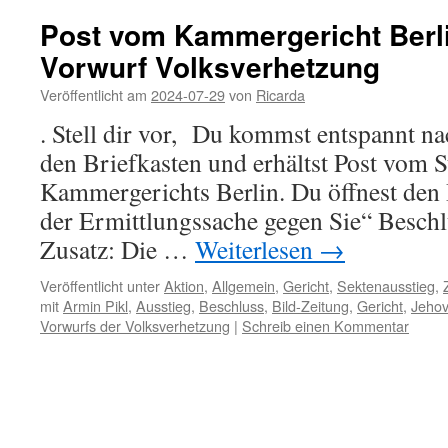
Post vom Kammergericht Berl
Vorwurf Volksverhetzung
Veröffentlicht am
2024-07-29
von
Ricarda
. Stell dir vor, Du kommst entspannt na
den Briefkasten und erhältst Post vom S
Kammergerichts Berlin. Du öffnest den 
der Ermittlungssache gegen Sie“ Beschl
Zusatz: Die …
Weiterlesen
→
Veröffentlicht unter
Aktion
,
Allgemein
,
Gericht
,
Sektenausstieg
,
mit
Armin Pikl
,
Ausstieg
,
Beschluss
,
Bild-Zeitung
,
Gericht
,
Jeho
Vorwurfs der Volksverhetzung
|
Schreib einen Kommentar