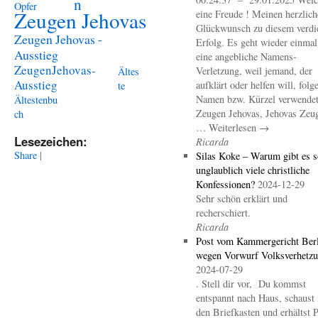
n
Opfer
Zeugen Jehovas
eine Freude ! Meinen herzlich
Glückwunsch zu diesem verdi
Zeugen Jehovas -
Erfolg. Es geht wieder einma
Ausstieg
eine angebliche Namens-
ZeugenJehovas-
Verletzung, weil jemand, der
Ältes
Ausstieg
aufklärt oder helfen will, folg
te
Namen bzw. Kürzel verwendet 
Ältestenbu
Zeugen Jehovas, Jehovas Zeu
ch
… Weiterlesen →
Lesezeichen:
Ricarda
Share
|
Silas Koke – Warum gibt es s
unglaublich viele christliche
Konfessionen?
2024-12-29
Sehr schön erklärt und
recherschiert.
Ricarda
Post vom Kammergericht Berl
wegen Vorwurf Volksverhetz
2024-07-29
. Stell dir vor, Du kommst
entspannt nach Haus, schaust 
den Briefkasten und erhältst 