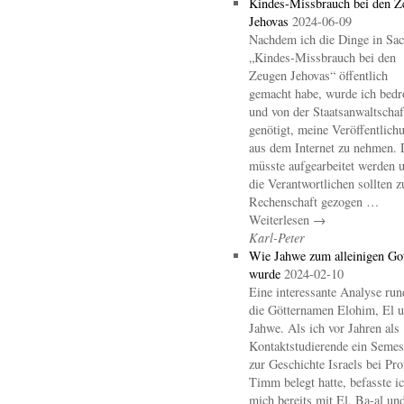
Kindes-Missbrauch bei den Z
Jehovas
2024-06-09
Nachdem ich die Dinge in Sa
„Kindes-Missbrauch bei den
Zeugen Jehovas“ öffentlich
gemacht habe, wurde ich bedr
und von der Staatsanwaltschaf
genötigt, meine Veröffentlich
aus dem Internet zu nehmen. 
müsste aufgearbeitet werden 
die Verantwortlichen sollten z
Rechenschaft gezogen …
Weiterlesen →
Karl-Peter
Wie Jahwe zum alleinigen Go
wurde
2024-02-10
Eine interessante Analyse ru
die Götternamen Elohim, El 
Jahwe. Als ich vor Jahren als
Kontaktstudierende ein Semes
zur Geschichte Israels bei Pro
Timm belegt hatte, befasste i
mich bereits mit El, Ba-al un