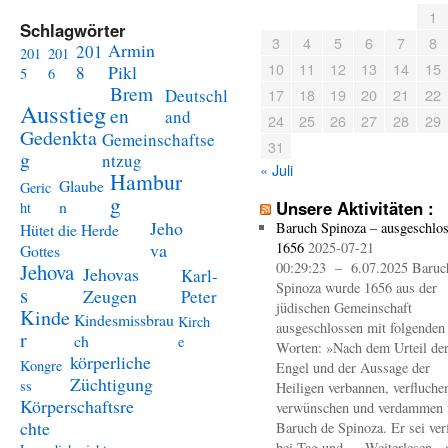
1
Schlagwörter
3
4
5
6
7
8
Armin
201
201
201
10
11
12
13
14
15
Pikl
8
5
6
Brem
Deutschl
17
18
19
20
21
22
Ausstieg
en
and
24
25
26
27
28
29
Gedenkta
Gemeinschaftse
31
g
ntzug
« Juli
Hambur
Glaube
Geric
g
n
Unsere Aktivitäten :
ht
Jeho
Baruch Spinoza – ausgeschlo
Hütet die Herde
va
1656
2025-07-21
Gottes
Jehova
00:29:23 – 6.07.2025 Baruc
Jehovas
Karl-
Spinoza wurde 1656 aus der
s
Zeugen
Peter
jüdischen Gemeinschaft
Kinde
Kindesmissbrau
Kirch
ausgeschlossen mit folgenden
r
ch
e
Worten: »Nach dem Urteil de
körperliche
Kongre
Engel und der Aussage der
Züchtigung
ss
Heiligen verbannen, verfluche
Körperschaftsre
verwünschen und verdammen 
chte
Baruch de Spinoza. Er sei ver
bei Tag und … Weiterlesen 