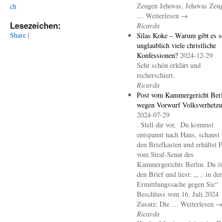
Zeugen Jehovas, Jehovas Zeu
ch
… Weiterlesen →
Lesezeichen:
Ricarda
Share
|
Silas Koke – Warum gibt es s
unglaublich viele christliche
Konfessionen?
2024-12-29
Sehr schön erklärt und
recherschiert.
Ricarda
Post vom Kammergericht Berl
wegen Vorwurf Volksverhetz
2024-07-29
. Stell dir vor, Du kommst
entspannt nach Haus, schaust 
den Briefkasten und erhältst 
vom Straf-Senat des
Kammergerichts Berlin. Du öf
den Brief und liest: „… in der
Ermittlungssache gegen Sie“
Beschluss vom 16. Juli 2024
Zusatz: Die … Weiterlesen 
Ricarda