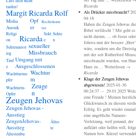
Lass dich nicht
Ricarda
taufen!
Margit Ricarda Rolf
Als Drücker missbraucht?
20
04-18
Opf
Misha
Rechtskomi
Haben die Zeugen Jehovas die
er
Anouk
tee
Bibel verfälscht ? Mir geht es
Religi
Sekt
Sekte
Ricarda
nicht darum, … ob Jesus oder
on
e
n
Jehova nun der bessere „Herr
sexueller
Sektenausst
wäre, sondern um die Dreistig
Missbrauch
ieg
mit der seit Rutherford Mens
Umgang mit
Tauf
missbraucht wurden, von Hau
Ausgeschlossenen
e
Haus zu … Weiterlesen →
Wachtur
Ricarda
Wachtturmo
m
Klage der Zeugen Jehovas
pfer
Zeuge
abgewiesen!
2025-01-30
Wachturm-
00:24:37 – 29.01.2025 Welc
n
Opfer
Zeugen Jehovas
eine Freude ! Meinen herzlich
Glückwunsch zu diesem verdi
Zeugen Jehovas -
Erfolg. Es geht wieder einma
Ausstieg
eine angebliche Namens-
ZeugenJehovas-
Verletzung, weil jemand, der
Ältes
Ausstieg
aufklärt oder helfen will, folg
te
Namen bzw. Kürzel verwendet 
Ältestenbu