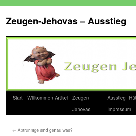
Zum
Inhalt
Zeugen-Jehovas – Ausstieg
springen
Start
Willkommen
Artikel
Zeugen
Ausstieg
Hü
Jehovas
Impressum
←
Abtrünnige sind genau was?