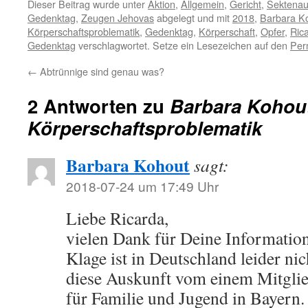
Dieser Beitrag wurde unter
Aktion
,
Allgemein
,
Gericht
,
Sektenau
Gedenktag
,
Zeugen Jehovas
abgelegt und mit
2018
,
Barbara K
Körperschaftsproblematik
,
Gedenktag
,
Körperschaft
,
Opfer
,
Ric
Gedenktag
verschlagwortet. Setze ein Lesezeichen auf den
Per
←
Abtrünnige sind genau was?
2 Antworten zu
Barbara Kohout
Körperschaftsproblematik
Barbara Kohout
sagt:
2018-07-24 um 17:49 Uhr
Liebe Ricarda,
vielen Dank für Deine Information
Klage ist in Deutschland leider nic
diese Auskunft vom einem Mitglie
für Familie und Jugend in Bayern.