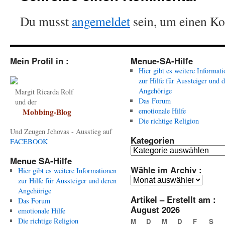
Du musst
angemeldet
sein, um einen K
Mein Profil in :
Menue-SA-Hilfe
Hier gibt es weitere Informat
zur Hilfe für Aussteiger und 
Angehörige
Margit Ricarda Rolf
Das Forum
und der
emotionale Hilfe
Mobbing-Blog
Die richtige Religion
Und Zeugen Jehovas - Ausstieg auf
Kategorien
FACEBOOK
Kategorien
Menue SA-Hilfe
Wähle im Archiv :
Hier gibt es weitere Informationen
Wähle
zur Hilfe für Aussteiger und deren
im
Angehörige
Artikel – Erstellt am :
Archiv
Das Forum
August 2026
:
emotionale Hilfe
Die richtige Religion
M
D
M
D
F
S