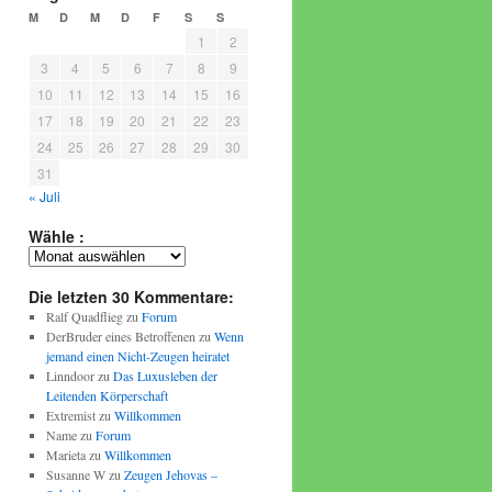
M
D
M
D
F
S
S
1
2
3
4
5
6
7
8
9
10
11
12
13
14
15
16
17
18
19
20
21
22
23
24
25
26
27
28
29
30
31
« Juli
Wähle :
Wähle
:
Die letzten 30 Kommentare:
Ralf Quadflieg
zu
Forum
DerBruder eines Betroffenen
zu
Wenn
jemand einen Nicht-Zeugen heiratet
Linndoor
zu
Das Luxusleben der
Leitenden Körperschaft
Extremist
zu
Willkommen
Name
zu
Forum
Marieta
zu
Willkommen
Susanne W
zu
Zeugen Jehovas –