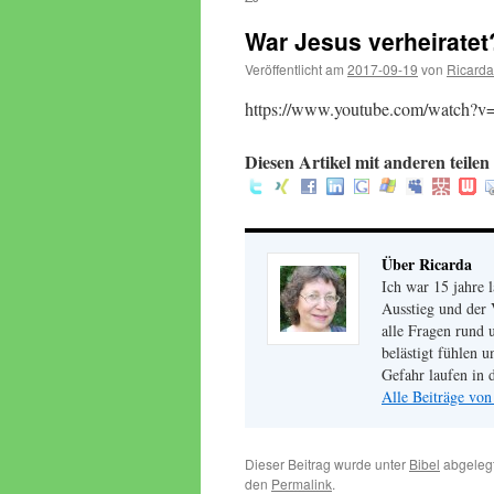
War Jesus verheiratet
Veröffentlicht am
2017-09-19
von
Ricarda
https://www.youtube.com/watch?
Diesen Artikel mit anderen teilen 
Über Ricarda
Ich war 15 jahre 
Ausstieg und der 
alle Fragen rund 
belästigt fühlen 
Gefahr laufen in d
Alle Beiträge von
Dieser Beitrag wurde unter
Bibel
abgelegt
den
Permalink
.