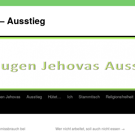
– Ausstieg
en Jehovas
Ausstieg
Hütet…
Ich
Stammtisch
Religionsfreiheit
smissbrauch bei
Wer nicht arbeitet, soll auch nicht essen
→