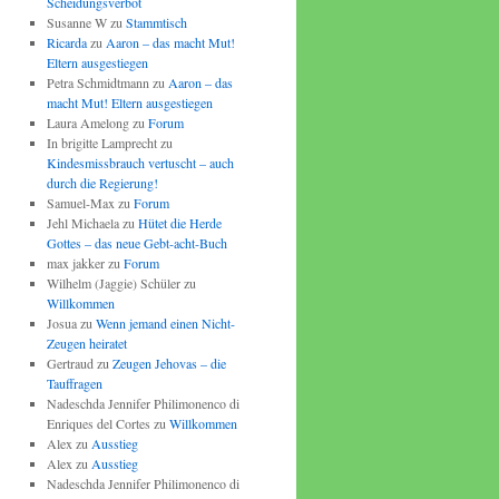
Scheidungsverbot
Susanne W
zu
Stammtisch
Ricarda
zu
Aaron – das macht Mut!
Eltern ausgestiegen
Petra Schmidtmann
zu
Aaron – das
macht Mut! Eltern ausgestiegen
Laura Amelong
zu
Forum
In brigitte Lamprecht
zu
Kindesmissbrauch vertuscht – auch
durch die Regierung!
Samuel-Max
zu
Forum
Jehl Michaela
zu
Hütet die Herde
Gottes – das neue Gebt-acht-Buch
max jakker
zu
Forum
Wilhelm (Jaggie) Schüler
zu
Willkommen
Josua
zu
Wenn jemand einen Nicht-
Zeugen heiratet
Gertraud
zu
Zeugen Jehovas – die
Tauffragen
Nadeschda Jennifer Philimonenco di
Enriques del Cortes
zu
Willkommen
Alex
zu
Ausstieg
Alex
zu
Ausstieg
Nadeschda Jennifer Philimonenco di