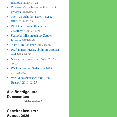
Ideologie
2020-07-22
Zu dieser Organisation will ich nicht
gehören
2020-06-11
666 – die Zahl des Tieres – der R-
FID?
2019-12-03
PLUS, nun doch öffentlich –
Gratuliere !
2019-11-21
Sexueller Missbrauch bei Zeugen
Jehovas
2019-09-09
Alles Gute Jonathan
2019-09-07
Prüft immer wieder, ob ihr im Glauben
seid
2019-08-30
Natalie Barth – an ihren Vater
2019-
08-26
Wachtturmopfer Gedenktag 2019
2019-07-24
Wie Kulte entstanden sind – im
Rausch?
2019-05-25
Alle Beiträge und
Kommentare:
Siehe unten !
Geschrieben am :
August 2026