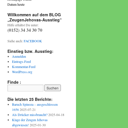
Datum heute
Willkommen auf dem BLOG
„ZeugenJehovas-Ausstieg“
Hilfe erhältst Du unter:
(0152) 34 34 30 70
Siehe auch:
FACEBOOK
Einstieg bzw. Ausstieg:
Anmelden
Eintrags-Feed
Kommentar-Feed
WordPress.org
Finde :
Die letzten 25 Berichte:
Baruch Spinoza – ausgeschlossen
1656
2025-07-21
Als Drücker missbraucht?
2025-04-18
Klage der Zeugen Jehovas
abgewiesen!
2025-01-30