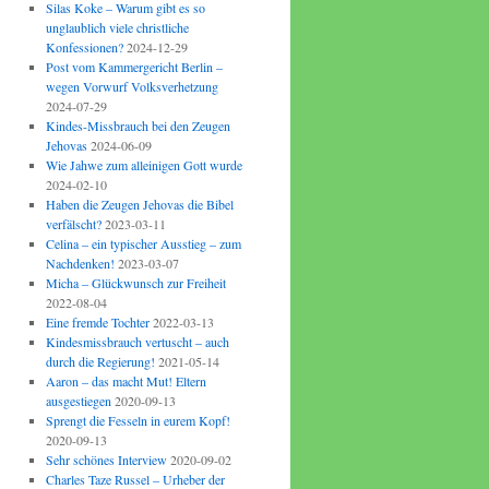
Silas Koke – Warum gibt es so
unglaublich viele christliche
Konfessionen?
2024-12-29
Post vom Kammergericht Berlin –
wegen Vorwurf Volksverhetzung
2024-07-29
Kindes-Missbrauch bei den Zeugen
Jehovas
2024-06-09
Wie Jahwe zum alleinigen Gott wurde
2024-02-10
Haben die Zeugen Jehovas die Bibel
verfälscht?
2023-03-11
Celina – ein typischer Ausstieg – zum
Nachdenken!
2023-03-07
Micha – Glückwunsch zur Freiheit
2022-08-04
Eine fremde Tochter
2022-03-13
Kindesmissbrauch vertuscht – auch
durch die Regierung!
2021-05-14
Aaron – das macht Mut! Eltern
ausgestiegen
2020-09-13
Sprengt die Fesseln in eurem Kopf!
2020-09-13
Sehr schönes Interview
2020-09-02
Charles Taze Russel – Urheber der