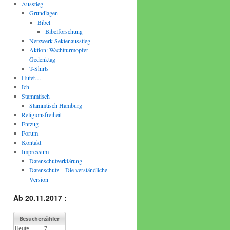
Ausstieg
Grundlagen
Bibel
Bibelforschung
Netzwerk-Sektenausstieg
Aktion: Wachtturmopfer-
Gedenktag
T-Shirts
Hütet…
Ich
Stammtisch
Stammtisch Hamburg
Religionsfreiheit
Entzug
Forum
Kontakt
Impressum
Datenschutzerklärung
Datenschutz – Die verständliche
Version
Ab 20.11.2017 :