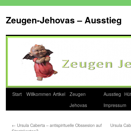
Zum
Inhalt
Zeugen-Jehovas – Ausstieg
springen
Start
Willkommen
Artikel
Zeugen
Ausstieg
Hü
Jehovas
Impressum
←
Ursula Caberta – antispirituelle Obssesion auf
Ursula Cab
Staatskosten?