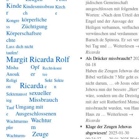
jüdischen Gemeinschaft
Kinde
Kindesmissbrau
Kirch
ausgeschlossen mit folgenden
r
ch
e
Worten: »Nach dem Urteil de
körperliche
Kongre
Engel und der Aussage der
Züchtigung
ss
Heiligen verbannen, verfluche
Körperschaftsre
verwünschen und verdammen 
chte
Baruch de Spinoza. Er sei ver
bei Tag und … Weiterlesen 
Lass dich nicht
Ricarda
taufen!
Margit Ricarda Rolf
Als Drücker missbraucht?
20
04-18
Opf
Misha
Rechtskomi
Haben die Zeugen Jehovas die
er
Anouk
tee
Bibel verfälscht ? Mir geht es
Religi
Sekt
Sekte
Ricarda
nicht darum, … ob Jesus oder
on
e
n
Jehova nun der bessere „Herr
sexueller
Sektenausst
wäre, sondern um die Dreistig
Missbrauch
ieg
mit der seit Rutherford Mens
Umgang mit
Tauf
missbraucht wurden, von Hau
Ausgeschlossenen
e
Haus zu … Weiterlesen →
Wachtur
Ricarda
Wachtturmo
m
Klage der Zeugen Jehovas
pfer
Zeuge
abgewiesen!
2025-01-30
Wachturm-
00:24:37 – 29.01.2025 Welc