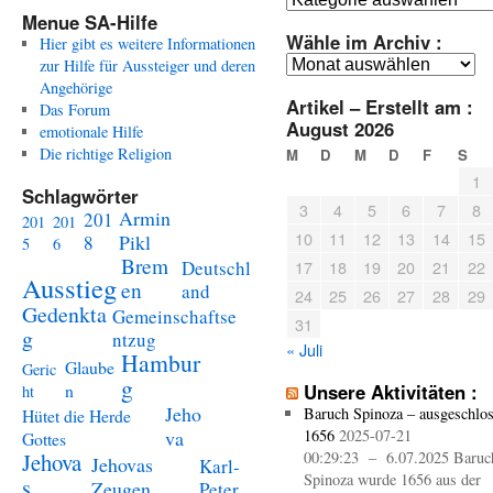
Menue SA-Hilfe
Wähle im Archiv :
Hier gibt es weitere Informationen
Wähle
zur Hilfe für Aussteiger und deren
im
Angehörige
Artikel – Erstellt am :
Archiv
Das Forum
August 2026
:
emotionale Hilfe
Die richtige Religion
M
D
M
D
F
S
1
Schlagwörter
3
4
5
6
7
8
Armin
201
201
201
10
11
12
13
14
15
Pikl
8
5
6
Brem
Deutschl
17
18
19
20
21
22
Ausstieg
en
and
24
25
26
27
28
29
Gedenkta
Gemeinschaftse
31
g
ntzug
« Juli
Hambur
Glaube
Geric
g
n
Unsere Aktivitäten :
ht
Jeho
Baruch Spinoza – ausgeschlo
Hütet die Herde
va
1656
2025-07-21
Gottes
Jehova
00:29:23 – 6.07.2025 Baruc
Jehovas
Karl-
Spinoza wurde 1656 aus der
s
Zeugen
Peter