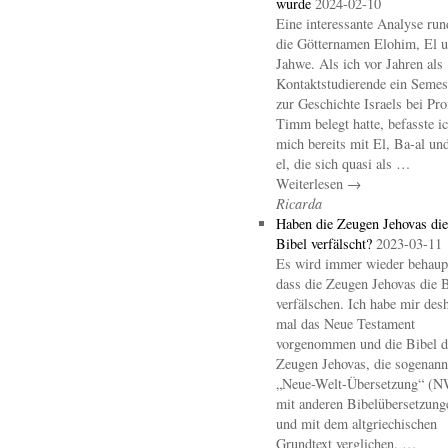
wurde
2024-02-10
Eine interessante Analyse ru
die Götternamen Elohim, El 
Jahwe. Als ich vor Jahren als
Kontaktstudierende ein Semes
zur Geschichte Israels bei Pro
Timm belegt hatte, befasste i
mich bereits mit El, Ba-al un
el, die sich quasi als …
Weiterlesen →
Ricarda
Haben die Zeugen Jehovas die
Bibel verfälscht?
2023-03-11
Es wird immer wieder behaupt
dass die Zeugen Jehovas die B
verfälschen. Ich habe mir des
mal das Neue Testament
vorgenommen und die Bibel d
Zeugen Jehovas, die sogenann
„Neue-Welt-Übersetzung“ (
mit anderen Bibelübersetzung
und mit dem altgriechischen
Grundtext verglichen. …