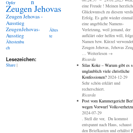
n
Opfer
Zeugen Jehovas
eine Freude ! Meinen herzlich
Glückwunsch zu diesem verdi
Zeugen Jehovas -
Erfolg. Es geht wieder einma
Ausstieg
eine angebliche Namens-
ZeugenJehovas-
Verletzung, weil jemand, der
Ältes
Ausstieg
aufklärt oder helfen will, folg
te
Namen bzw. Kürzel verwendet 
Ältestenbu
Zeugen Jehovas, Jehovas Zeu
ch
… Weiterlesen →
Lesezeichen:
Ricarda
Share
|
Silas Koke – Warum gibt es s
unglaublich viele christliche
Konfessionen?
2024-12-29
Sehr schön erklärt und
recherschiert.
Ricarda
Post vom Kammergericht Berl
wegen Vorwurf Volksverhetz
2024-07-29
. Stell dir vor, Du kommst
entspannt nach Haus, schaust 
den Briefkasten und erhältst 