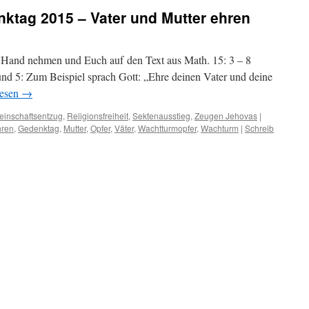
ktag 2015 – Vater und Mutter ehren
r Hand nehmen und Euch auf den Text aus Math. 15: 3 – 8
 und 5: Zum Beispiel sprach Gott: „Ehre deinen Vater und deine
lesen
→
inschaftsentzug
,
Religionsfreiheit
,
Sektenausstieg
,
Zeugen Jehovas
|
hren
,
Gedenktag
,
Mutter
,
Opfer
,
Väter
,
Wachtturmopfer
,
Wachturm
|
Schreib