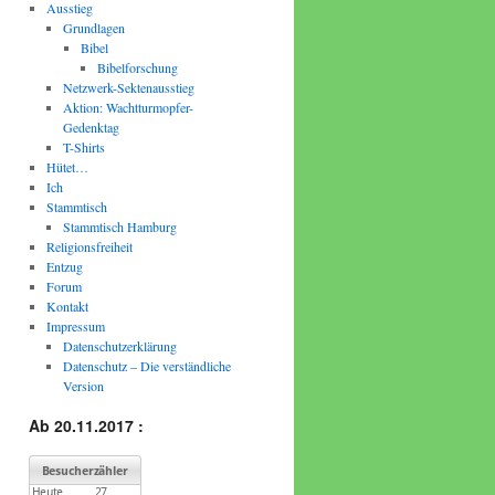
Ausstieg
Grundlagen
Bibel
Bibelforschung
Netzwerk-Sektenausstieg
Aktion: Wachtturmopfer-
Gedenktag
T-Shirts
Hütet…
Ich
Stammtisch
Stammtisch Hamburg
Religionsfreiheit
Entzug
Forum
Kontakt
Impressum
Datenschutzerklärung
Datenschutz – Die verständliche
Version
Ab 20.11.2017 :