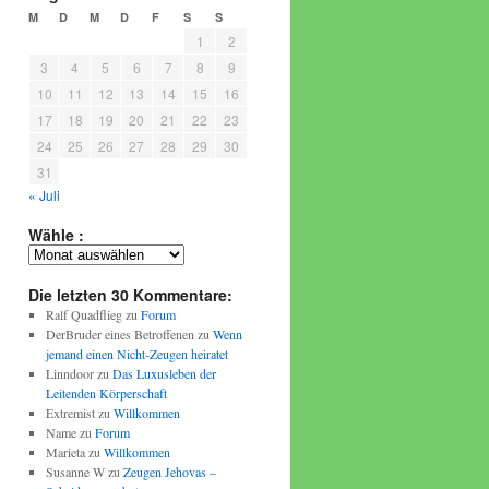
M
D
M
D
F
S
S
1
2
3
4
5
6
7
8
9
10
11
12
13
14
15
16
17
18
19
20
21
22
23
24
25
26
27
28
29
30
31
« Juli
Wähle :
Wähle
:
Die letzten 30 Kommentare:
Ralf Quadflieg
zu
Forum
DerBruder eines Betroffenen
zu
Wenn
jemand einen Nicht-Zeugen heiratet
Linndoor
zu
Das Luxusleben der
Leitenden Körperschaft
Extremist
zu
Willkommen
Name
zu
Forum
Marieta
zu
Willkommen
Susanne W
zu
Zeugen Jehovas –