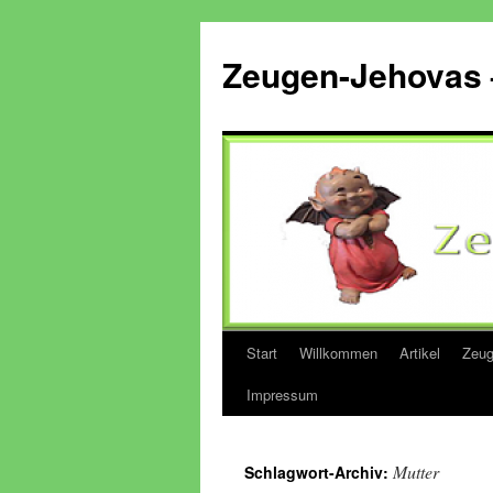
Zum
Inhalt
Zeugen-Jehovas 
springen
Start
Willkommen
Artikel
Zeug
Impressum
Mutter
Schlagwort-Archiv: