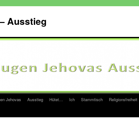
– Ausstieg
en Jehovas
Ausstieg
Hütet…
Ich
Stammtisch
Religionsfreiheit