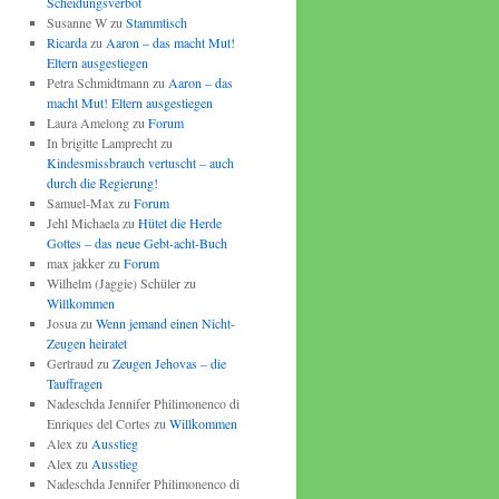
Scheidungsverbot
Susanne W
zu
Stammtisch
Ricarda
zu
Aaron – das macht Mut!
Eltern ausgestiegen
Petra Schmidtmann
zu
Aaron – das
macht Mut! Eltern ausgestiegen
Laura Amelong
zu
Forum
In brigitte Lamprecht
zu
Kindesmissbrauch vertuscht – auch
durch die Regierung!
Samuel-Max
zu
Forum
Jehl Michaela
zu
Hütet die Herde
Gottes – das neue Gebt-acht-Buch
max jakker
zu
Forum
Wilhelm (Jaggie) Schüler
zu
Willkommen
Josua
zu
Wenn jemand einen Nicht-
Zeugen heiratet
Gertraud
zu
Zeugen Jehovas – die
Tauffragen
Nadeschda Jennifer Philimonenco di
Enriques del Cortes
zu
Willkommen
Alex
zu
Ausstieg
Alex
zu
Ausstieg
Nadeschda Jennifer Philimonenco di