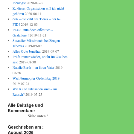
Ideologie
2020-07-22
Zu dieser Organisation will ich nicht
gehören
2020-06-11
666 – die Zahl des Tieres – der R-
FID?
2019-12-03
PLUS, nun doch öffentlich –
Gratuliere !
2019-11-21
Sexueller Missbrauch bei Zeugen
Jehovas
2019-09-09
Alles Gute Jonathan
2019-09-07
Prüft immer wieder, ob ihr im Glauben
seid
2019-08-30
Natalie Barth – an ihren Vater
2019-
08-26
Wachtturmopfer Gedenktag 2019
2019-07-24
Wie Kulte entstanden sind – im
Rausch?
2019-05-25
Alle Beiträge und
Kommentare:
Siehe unten !
Geschrieben am :
August 2026