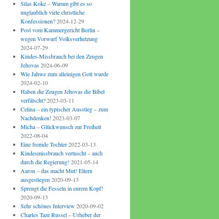
Silas Koke – Warum gibt es so
unglaublich viele christliche
Konfessionen?
2024-12-29
Post vom Kammergericht Berlin –
wegen Vorwurf Volksverhetzung
2024-07-29
Kindes-Missbrauch bei den Zeugen
Jehovas
2024-06-09
Wie Jahwe zum alleinigen Gott wurde
2024-02-10
Haben die Zeugen Jehovas die Bibel
verfälscht?
2023-03-11
Celina – ein typischer Ausstieg – zum
Nachdenken!
2023-03-07
Micha – Glückwunsch zur Freiheit
2022-08-04
Eine fremde Tochter
2022-03-13
Kindesmissbrauch vertuscht – auch
durch die Regierung!
2021-05-14
Aaron – das macht Mut! Eltern
ausgestiegen
2020-09-13
Sprengt die Fesseln in eurem Kopf!
2020-09-13
Sehr schönes Interview
2020-09-02
Charles Taze Russel – Urheber der