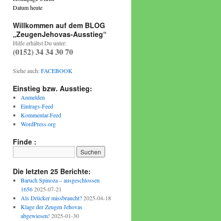
Datum heute
Willkommen auf dem BLOG
„ZeugenJehovas-Ausstieg“
Hilfe erhältst Du unter:
(0152) 34 34 30 70
Siehe auch:
FACEBOOK
Einstieg bzw. Ausstieg:
Anmelden
Eintrags-Feed
Kommentar-Feed
WordPress.org
Finde :
Die letzten 25 Berichte:
Baruch Spinoza – ausgeschlossen
1656
2025-07-21
Als Drücker missbraucht?
2025-04-18
Klage der Zeugen Jehovas
abgewiesen!
2025-01-30