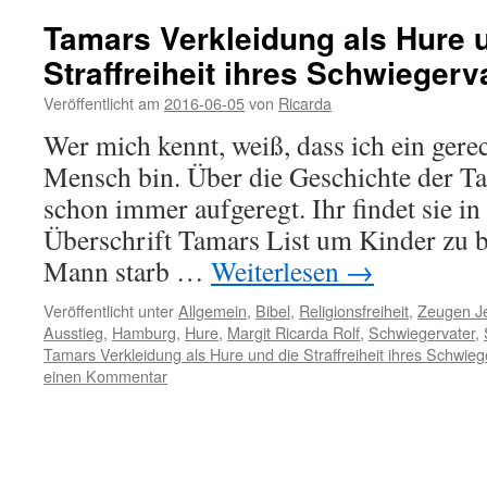
Tamars Verkleidung als Hure 
Straffreiheit ihres Schwiegerv
Veröffentlicht am
2016-06-05
von
Ricarda
Wer mich kennt, weiß, dass ich ein gere
Mensch bin. Über die Geschichte der T
schon immer aufgeregt. Ihr findet sie in
Überschrift Tamars List um Kinder z
Mann starb …
Weiterlesen
→
Veröffentlicht unter
Allgemein
,
Bibel
,
Religionsfreiheit
,
Zeugen J
Ausstieg
,
Hamburg
,
Hure
,
Margit Ricarda Rolf
,
Schwiegervater
,
Tamars Verkleidung als Hure und die Straffreiheit ihres Schwieg
einen Kommentar