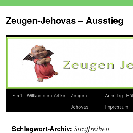
Zum
Inhalt
Zeugen-Jehovas – Ausstieg
springen
Start
Willkommen
Artikel
Zeugen
Ausstieg
Hü
Jehovas
Impressum
Straffreiheit
Schlagwort-Archiv: