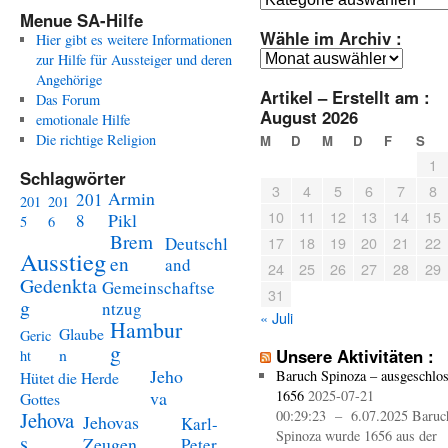
Menue SA-Hilfe
Wähle im Archiv :
Hier gibt es weitere Informationen
Wähle
zur Hilfe für Aussteiger und deren
im
Angehörige
Artikel – Erstellt am :
Archiv
Das Forum
August 2026
:
emotionale Hilfe
Die richtige Religion
M
D
M
D
F
S
1
Schlagwörter
3
4
5
6
7
8
Armin
201
201
201
10
11
12
13
14
15
Pikl
8
5
6
Brem
Deutschl
17
18
19
20
21
22
Ausstieg
en
and
24
25
26
27
28
29
Gedenkta
Gemeinschaftse
31
g
ntzug
« Juli
Hambur
Glaube
Geric
g
n
Unsere Aktivitäten :
ht
Jeho
Baruch Spinoza – ausgeschlo
Hütet die Herde
va
1656
2025-07-21
Gottes
Jehova
00:29:23 – 6.07.2025 Baruc
Jehovas
Karl-
Spinoza wurde 1656 aus der
s
Zeugen
Peter