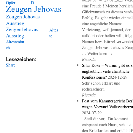
n
Opfer
Zeugen Jehovas
eine Freude ! Meinen herzlich
Glückwunsch zu diesem verdi
Zeugen Jehovas -
Erfolg. Es geht wieder einma
Ausstieg
eine angebliche Namens-
ZeugenJehovas-
Verletzung, weil jemand, der
Ältes
Ausstieg
aufklärt oder helfen will, folg
te
Namen bzw. Kürzel verwendet 
Ältestenbu
Zeugen Jehovas, Jehovas Zeu
ch
… Weiterlesen →
Lesezeichen:
Ricarda
Share
|
Silas Koke – Warum gibt es s
unglaublich viele christliche
Konfessionen?
2024-12-29
Sehr schön erklärt und
recherschiert.
Ricarda
Post vom Kammergericht Berl
wegen Vorwurf Volksverhetz
2024-07-29
. Stell dir vor, Du kommst
entspannt nach Haus, schaust 
den Briefkasten und erhältst 