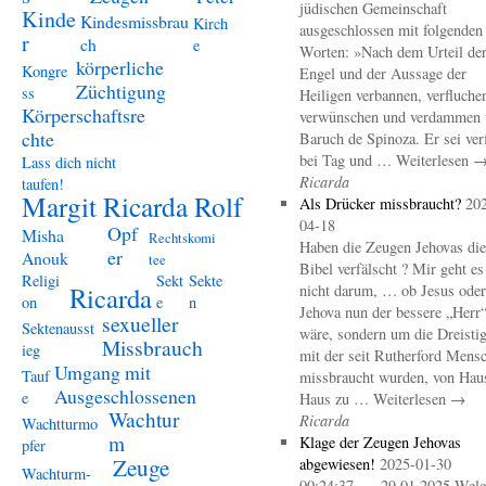
jüdischen Gemeinschaft
Kinde
Kindesmissbrau
Kirch
ausgeschlossen mit folgenden
r
ch
e
Worten: »Nach dem Urteil de
körperliche
Kongre
Engel und der Aussage der
Züchtigung
ss
Heiligen verbannen, verfluche
Körperschaftsre
verwünschen und verdammen 
chte
Baruch de Spinoza. Er sei ver
bei Tag und … Weiterlesen 
Lass dich nicht
Ricarda
taufen!
Margit Ricarda Rolf
Als Drücker missbraucht?
20
04-18
Opf
Misha
Rechtskomi
Haben die Zeugen Jehovas die
er
Anouk
tee
Bibel verfälscht ? Mir geht es
Religi
Sekt
Sekte
Ricarda
nicht darum, … ob Jesus oder
on
e
n
Jehova nun der bessere „Herr
sexueller
Sektenausst
wäre, sondern um die Dreistig
Missbrauch
ieg
mit der seit Rutherford Mens
Umgang mit
Tauf
missbraucht wurden, von Hau
Ausgeschlossenen
e
Haus zu … Weiterlesen →
Wachtur
Ricarda
Wachtturmo
m
Klage der Zeugen Jehovas
pfer
Zeuge
abgewiesen!
2025-01-30
Wachturm-
00:24:37 – 29.01.2025 Welc