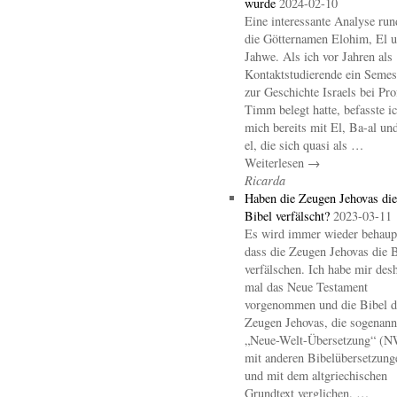
wurde
2024-02-10
Eine interessante Analyse ru
die Götternamen Elohim, El 
Jahwe. Als ich vor Jahren als
Kontaktstudierende ein Semes
zur Geschichte Israels bei Pro
Timm belegt hatte, befasste i
mich bereits mit El, Ba-al un
el, die sich quasi als …
Weiterlesen →
Ricarda
Haben die Zeugen Jehovas die
Bibel verfälscht?
2023-03-11
Es wird immer wieder behaupt
dass die Zeugen Jehovas die B
verfälschen. Ich habe mir des
mal das Neue Testament
vorgenommen und die Bibel d
Zeugen Jehovas, die sogenann
„Neue-Welt-Übersetzung“ (
mit anderen Bibelübersetzung
und mit dem altgriechischen
Grundtext verglichen. …