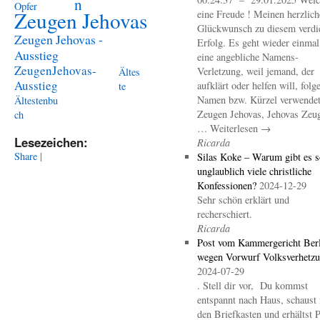
n
Opfer
Zeugen Jehovas
eine Freude ! Meinen herzlich
Glückwunsch zu diesem verdi
Zeugen Jehovas -
Erfolg. Es geht wieder einma
Ausstieg
eine angebliche Namens-
ZeugenJehovas-
Verletzung, weil jemand, der
Ältes
Ausstieg
aufklärt oder helfen will, folg
te
Namen bzw. Kürzel verwendet 
Ältestenbu
Zeugen Jehovas, Jehovas Zeu
ch
… Weiterlesen →
Lesezeichen:
Ricarda
Share
|
Silas Koke – Warum gibt es s
unglaublich viele christliche
Konfessionen?
2024-12-29
Sehr schön erklärt und
recherschiert.
Ricarda
Post vom Kammergericht Berl
wegen Vorwurf Volksverhetz
2024-07-29
. Stell dir vor, Du kommst
entspannt nach Haus, schaust 
den Briefkasten und erhältst 