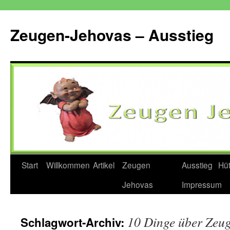
Zum
Inhalt
Zeugen-Jehovas – Ausstieg
springen
Start
Willkommen
Artikel
Zeugen
Ausstieg
Hü
Jehovas
Impressum
10 Dinge über Zeu
Schlagwort-Archiv: