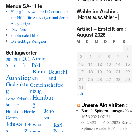
Menue SA-Hilfe
Wähle im Archiv :
Hier gibt es weitere Informationen
Wähle
zur Hilfe für Aussteiger und deren
im
Angehörige
Artikel – Erstellt am :
Archiv
Das Forum
August 2026
:
emotionale Hilfe
Die richtige Religion
M
D
M
D
F
S
1
Schlagwörter
3
4
5
6
7
8
Armin
201
201
201
10
11
12
13
14
15
Pikl
8
5
6
Brem
Deutschl
17
18
19
20
21
22
Ausstieg
en
and
24
25
26
27
28
29
Gedenkta
Gemeinschaftse
31
g
ntzug
« Juli
Hambur
Glaube
Geric
g
n
Unsere Aktivitäten :
ht
Jeho
Baruch Spinoza – ausgeschlo
Hütet die Herde
va
1656
2025-07-21
Gottes
Jehova
00:29:23 – 6.07.2025 Baruc
Jehovas
Karl-
Spinoza wurde 1656 aus der
s
Zeugen
Peter