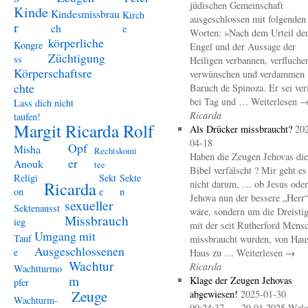
jüdischen Gemeinschaft
Kinde
Kindesmissbrau
Kirch
ausgeschlossen mit folgenden
r
ch
e
Worten: »Nach dem Urteil de
körperliche
Kongre
Engel und der Aussage der
Züchtigung
ss
Heiligen verbannen, verfluche
Körperschaftsre
verwünschen und verdammen 
chte
Baruch de Spinoza. Er sei ver
bei Tag und … Weiterlesen 
Lass dich nicht
Ricarda
taufen!
Margit Ricarda Rolf
Als Drücker missbraucht?
20
04-18
Opf
Misha
Rechtskomi
Haben die Zeugen Jehovas die
er
Anouk
tee
Bibel verfälscht ? Mir geht es
Religi
Sekt
Sekte
Ricarda
nicht darum, … ob Jesus oder
on
e
n
Jehova nun der bessere „Herr
sexueller
Sektenausst
wäre, sondern um die Dreistig
Missbrauch
ieg
mit der seit Rutherford Mens
Umgang mit
Tauf
missbraucht wurden, von Hau
Ausgeschlossenen
e
Haus zu … Weiterlesen →
Wachtur
Ricarda
Wachtturmo
m
Klage der Zeugen Jehovas
pfer
Zeuge
abgewiesen!
2025-01-30
Wachturm-
00:24:37 – 29.01.2025 Welc