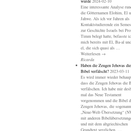
wurde
2024-02-10
Eine interessante Analyse ru
die Götternamen Elohim, El 
Jahwe. Als ich vor Jahren als
Kontaktstudierende ein Semes
zur Geschichte Israels bei Pro
Timm belegt hatte, befasste i
mich bereits mit El, Ba-al un
el, die sich quasi als …
Weiterlesen →
Ricarda
Haben die Zeugen Jehovas die
Bibel verfälscht?
2023-03-11
Es wird immer wieder behaupt
dass die Zeugen Jehovas die B
verfälschen. Ich habe mir des
mal das Neue Testament
vorgenommen und die Bibel d
Zeugen Jehovas, die sogenann
„Neue-Welt-Übersetzung“ (
mit anderen Bibelübersetzung
und mit dem altgriechischen
Grundtext verglichen. …