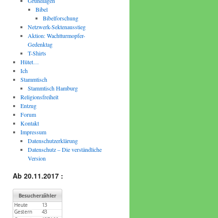
Grundlagen
Bibel
Bibelforschung
Netzwerk-Sektenausstieg
Aktion: Wachtturmopfer-
Gedenktag
T-Shirts
Hütet…
Ich
Stammtisch
Stammtisch Hamburg
Religionsfreiheit
Entzug
Forum
Kontakt
Impressum
Datenschutzerklärung
Datenschutz – Die verständliche
Version
Ab 20.11.2017 :