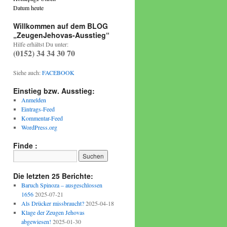
Datum heute
Willkommen auf dem BLOG
„ZeugenJehovas-Ausstieg“
Hilfe erhältst Du unter:
(0152) 34 34 30 70
Siehe auch:
FACEBOOK
Einstieg bzw. Ausstieg:
Anmelden
Eintrags-Feed
Kommentar-Feed
WordPress.org
Finde :
Die letzten 25 Berichte:
Baruch Spinoza – ausgeschlossen
1656
2025-07-21
Als Drücker missbraucht?
2025-04-18
Klage der Zeugen Jehovas
abgewiesen!
2025-01-30