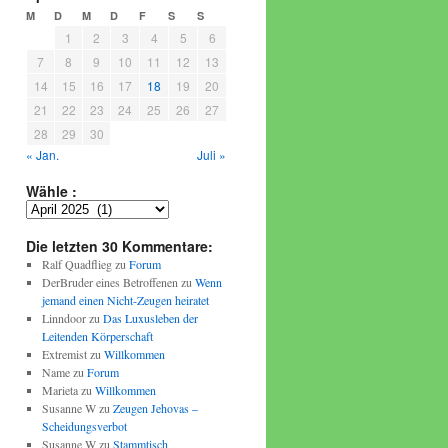
M
D
M
D
F
S
S
1
2
3
4
5
6
7
8
9
10
11
12
13
14
15
16
17
18
19
20
21
22
23
24
25
26
27
28
29
30
« Jan.
Juli »
Wähle :
Wähle
:
Die letzten 30 Kommentare:
Ralf Quadflieg
zu
Forum
DerBruder eines Betroffenen
zu
Wenn
jemand einen Nicht-Zeugen heiratet
Linndoor
zu
Das Luxusleben der
Leitenden Körperschaft
Extremist
zu
Willkommen
Name
zu
Forum
Marieta
zu
Willkommen
Susanne W
zu
Zeugen Jehovas –
Scheidungsverbot
Susanne W
zu
Stammtisch