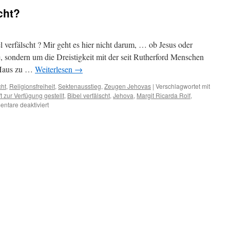
cht?
 verfälscht ? Mir geht es hier nicht darum, … ob Jesus oder
, sondern um die Dreistigkeit mit der seit Rutherford Menschen
 Haus zu …
Weiterlesen
→
cht
,
Religionsfreiheit
,
Sektenausstieg
,
Zeugen Jehovas
|
Verschlagwortet mit
ft zur Verfügung gestellt
,
Bibel verfälscht
,
Jehova
,
Margit Ricarda Rolf
,
für
ntare deaktiviert
Als
Drücker
missbraucht?