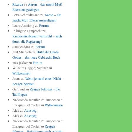
Ricarda
zu
Aaron – das macht Mut!
Eltern ausgestiegen
Petra Schmidtmann
zu
Aaron – das
macht Mut! Eltern ausgestiegen
Laura Amelong
zu
Forum
In brigitte Lamprecht
zu
Kindesmissbrauch vertuscht – auch
durch die Regierung!
Samuel-Max
zu
Forum
Jehl Michaela
zu
Hütet die Herde
Gottes – das neue Gebt-acht-Buch
max jakker
zu
Forum
Wilhelm (Jaggie) Schüler
zu
Willkommen
Josua
zu
Wenn jemand einen Nicht-
Zeugen heiratet
Gertraud
zu
Zeugen Jehovas – die
Tauffragen
Nadeschda Jennifer Philimonenco di
Enriques del Cortes
zu
Willkommen
Alex
zu
Ausstieg
Alex
zu
Ausstieg
Nadeschda Jennifer Philimonenco di
Enriques del Cortes
zu
Zeugen
Jehovas – Belästigung nach Austritt –