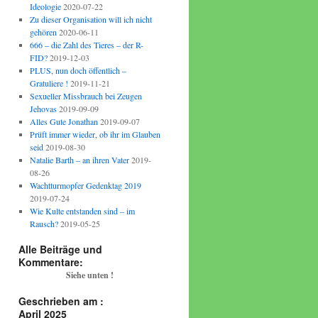
Ideologie
2020-07-22
Zu dieser Organisation will ich nicht
gehören
2020-06-11
666 – die Zahl des Tieres – der R-
FID?
2019-12-03
PLUS, nun doch öffentlich –
Gratuliere !
2019-11-21
Sexueller Missbrauch bei Zeugen
Jehovas
2019-09-09
Alles Gute Jonathan
2019-09-07
Prüft immer wieder, ob ihr im Glauben
seid
2019-08-30
Natalie Barth – an ihren Vater
2019-
08-26
Wachtturmopfer Gedenktag 2019
2019-07-24
Wie Kulte entstanden sind – im
Rausch?
2019-05-25
Alle Beiträge und
Kommentare:
Siehe unten !
Geschrieben am :
April 2025