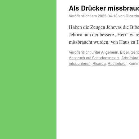
Als Drücker missbrau
Veröffentlicht am
2025-04-18
von
Ricarda
Haben die Zeugen Jehovas die Bibel
Jehova nun der bessere „Herr“ wäre
missbraucht wurden, von Haus zu
Veröffentlicht unter
Allgemein
,
Bibel
,
Geri
Anspruch auf Schadensersatz
,
Arbeitskra
missionieren
,
Ricarda
,
Rutherford
|
Komme