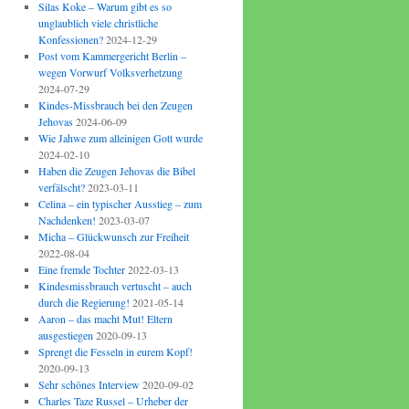
Silas Koke – Warum gibt es so
unglaublich viele christliche
Konfessionen?
2024-12-29
Post vom Kammergericht Berlin –
wegen Vorwurf Volksverhetzung
2024-07-29
Kindes-Missbrauch bei den Zeugen
Jehovas
2024-06-09
Wie Jahwe zum alleinigen Gott wurde
2024-02-10
Haben die Zeugen Jehovas die Bibel
verfälscht?
2023-03-11
Celina – ein typischer Ausstieg – zum
Nachdenken!
2023-03-07
Micha – Glückwunsch zur Freiheit
2022-08-04
Eine fremde Tochter
2022-03-13
Kindesmissbrauch vertuscht – auch
durch die Regierung!
2021-05-14
Aaron – das macht Mut! Eltern
ausgestiegen
2020-09-13
Sprengt die Fesseln in eurem Kopf!
2020-09-13
Sehr schönes Interview
2020-09-02
Charles Taze Russel – Urheber der