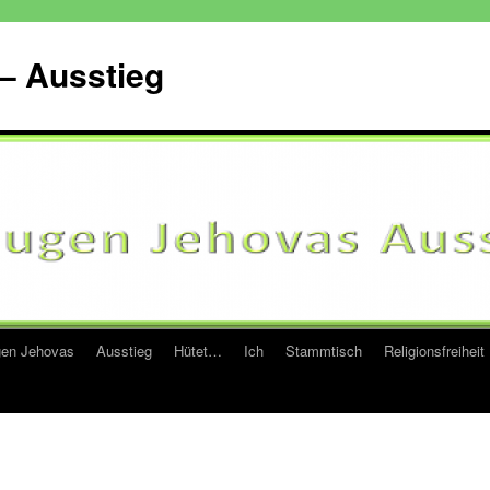
– Ausstieg
en Jehovas
Ausstieg
Hütet…
Ich
Stammtisch
Religionsfreiheit